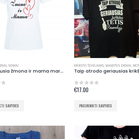
options
may
be
chosen
on
the
product
ENAI
,
ŠEIMAI
KRIKŠTO TĖVELIAMS
,
MAMYTĖS DIENAI
,
MOT
Mylimiausia žmona ir mama marškinėliai
page
€
17.00
of 5
0
out of 5
This
KTI SAVYBES
PASIRINKTI SAVYBES
product
has
multiple