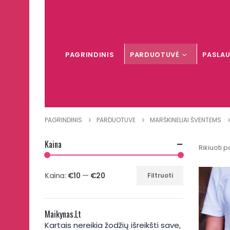
PAGRINDINIS
PARDUOTUVĖ
PASLA
PAGRINDINIS
PARDUOTUVĖ
MARŠKINĖLIAI ŠVENTĖMS
Kaina
Rikiuoti p
Kaina:
€10
—
€20
Filtruoti
Min
Maks
kaina
kaina
Maikynas.lt
Kartais nereikia žodžių išreikšti save,