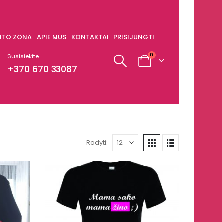
ENTO ZONA
APIE MUS
KONTAKTAI
PRISIJUNGTI
0
Susisiekite
+370 670 33087
Rodyti: