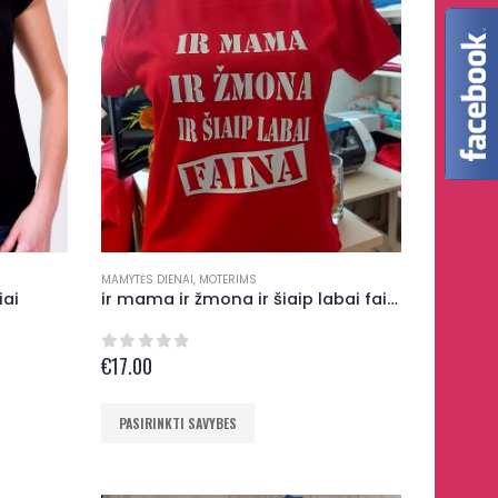
variants.
The
options
may
be
chosen
on
the
product
MAMYTĖS DIENAI
,
MOTERIMS
iai
ir mama ir žmona ir šiaip labai faina marškinėliai
page
€
17.00
0
out of 5
This
PASIRINKTI SAVYBES
product
has