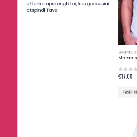
užtenka apsirengti tai, kas geriausiai
atspindi Tave.
MAMYTĖS DI
Mama su
€
17.00
0
out 
This
PASIRIN
product
has
multiple
variants.
The