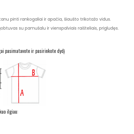
nu pinti rankogaliai ir apačia, šiaušto trikotažo vidus.
btuvas su pamušalu ir vienspalviais raišteliais, prigludęs.
gai pasimatavote ir pasirinkote dydį
uo ilgiau: