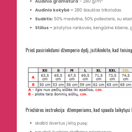
Audinio gramatūra
– 280 g/m
Audinio kokyb
ė –
280 šiauštas trikotažas.
Sudėtis:
50% medvilnė, 50% poliesteris, su elasta
Stilius –
Įstatytos rankovės, kengūrinė kišenė, go
Prieš pasirinkdami džemperio dydį, įsitikinkite, kad teisin
Priežiūros instrukcija džemperiams, kad spauda laikytųsi k
skalbti išvertus į kitą pusę;