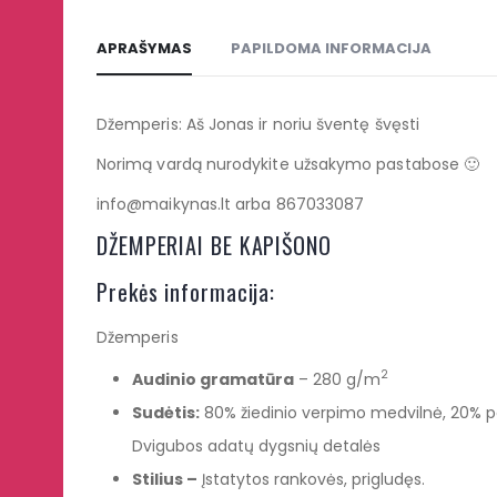
APRAŠYMAS
PAPILDOMA INFORMACIJA
Džemperis: Aš Jonas ir noriu šventę švęsti
Norimą vardą nurodykite užsakymo pastabose 🙂
info@maikynas.lt arba 867033087
DŽEMPERIAI BE KAPIŠONO
Prekės informacija:
Džemperis
2
Audinio gramatūra
– 280 g/m
Sudėtis:
80% žiedinio verpimo medvilnė, 20% poli
Dvigubos adatų dygsnių detalės
Stilius –
Įstatytos rankovės, prigludęs.