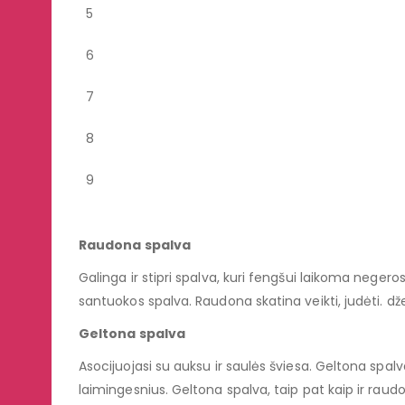
5
6
7
8
9
Raudona spalva
Galinga ir stipri spalva, kuri fengšui laikoma negeros
santuokos spalva. Raudona skatina veikti, judėti. dž
Geltona spalva
Asocijuojasi su auksu ir saulės šviesa. Geltona spal
laimingesnius. Geltona spalva, taip pat kaip ir raudon