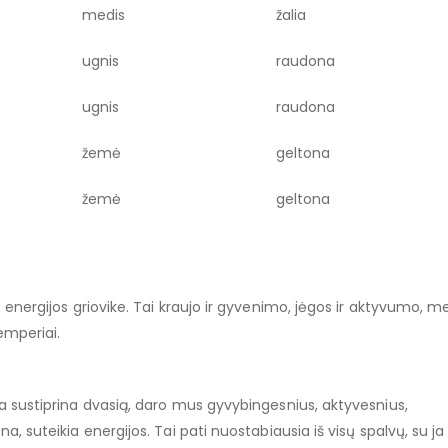
medis
žalia
ugnis
raudona
ugnis
raudona
žemė
geltona
žemė
geltona
 energijos griovike. Tai kraujo ir gyvenimo, jėgos ir aktyvumo, mei
emperiai.
va sustiprina dvasią, daro mus gyvybingesnius, aktyvesnius,
a, suteikia energijos. Tai pati nuostabiausia iš visų spalvų, su ja