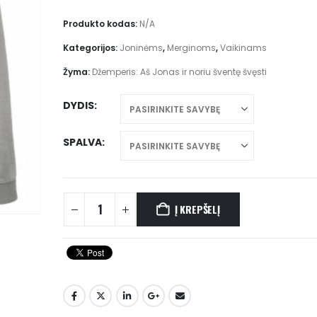
through
€32.00
Produkto kodas:
N/A
Kategorijos:
Joninėms
,
Merginoms
,
Vaikinams
Žyma:
Džemperis: Aš Jonas ir noriu šventę švęsti
DYDIS
SPALVA
Į KREPŠELĮ