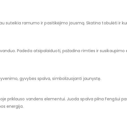
čiau suteikia ramumo ir pasitikėjimo jausmą. Skatina tobulėti ir kur
 vanduo. Padeda atsipalaiduoti, pažadina rimties ir susikaupimo e
gyvenimo, gyvybės spalva, simbolizuojanti jaunystę.
moje priklauso vandens elementui. Juoda spalva pilna Fengšui pas
bos energija.