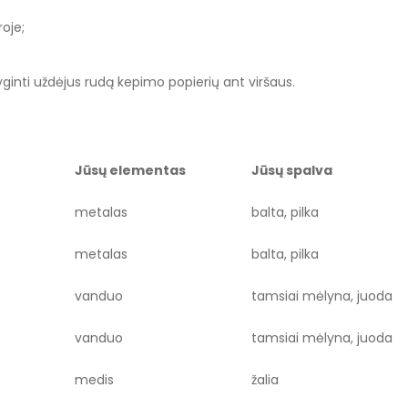
oje;
yginti uždėjus rudą kepimo popierių ant viršaus.
Jūsų elementas
Jūsų spalva
metalas
balta, pilka
metalas
balta, pilka
vanduo
tamsiai mėlyna, juoda
vanduo
tamsiai mėlyna, juoda
medis
žalia