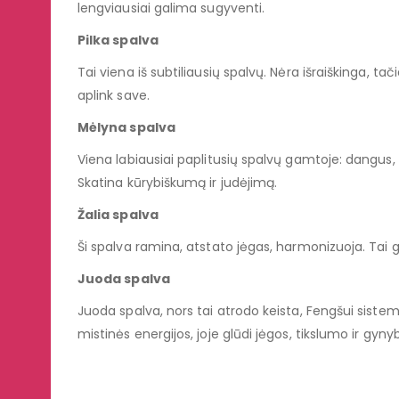
lengviausiai galima sugyventi.
Pilka spalva
Tai viena iš subtiliausių spalvų. Nėra išraiškinga, ta
aplink save.
Mėlyna spalva
Viena labiausiai paplitusių spalvų gamtoje: dangus,
Skatina kūrybiškumą ir judėjimą.
Žalia spalva
Ši spalva ramina, atstato jėgas, harmonizuoja. Tai 
Juoda spalva
Juoda spalva, nors tai atrodo keista, Fengšui siste
mistinės energijos, joje glūdi jėgos, tikslumo ir gyny