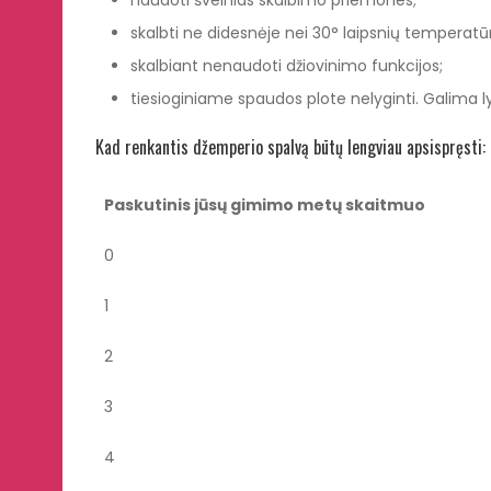
naudoti švelnias skalbimo priemones;
skalbti ne didesnėje nei 30° laipsnių temperatūr
skalbiant nenaudoti džiovinimo funkcijos;
tiesioginiame spaudos plote nelyginti. Galima l
Kad renkantis džemperio spalvą būtų lengviau apsispręsti:
Paskutinis jūsų gimimo metų skaitmuo
0
1
2
3
4