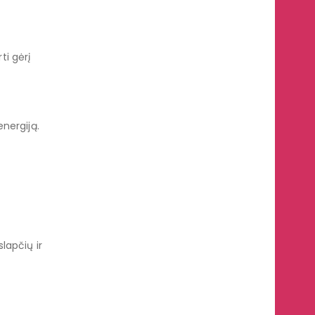
ti gėrį
nergiją.
lapčių ir