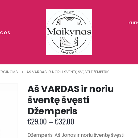
KLI
UGOS
ERGINOMS
AŠ VARDAS IR NORIU ŠVENTĘ ŠVĘSTI DŽEMPERIS
Aš VARDAS ir noriu
šventę švęsti
Džemperis
Price
€
29.00
–
€
32.00
range:
€29.00
Džemperis: Aš Jonas ir noriu šventę švęsti