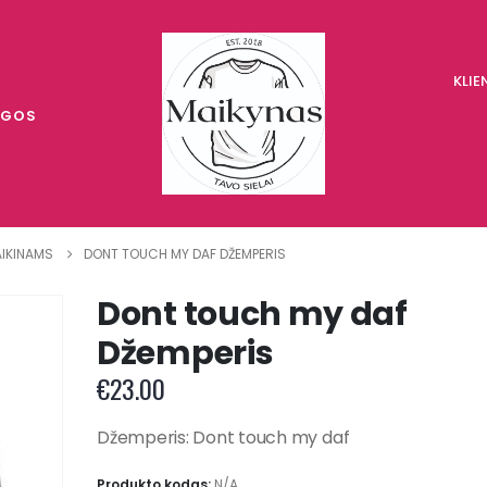
KLI
UGOS
IKINAMS
DONT TOUCH MY DAF DŽEMPERIS
Dont touch my daf
Džemperis
€
23.00
Džemperis: Dont touch my daf
Produkto kodas:
N/A