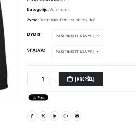
Kategorija:
Vaikinams
Žyma:
Džemperis: Dont touch my daf
DYDIS
SPALVA
Į KREPŠELĮ