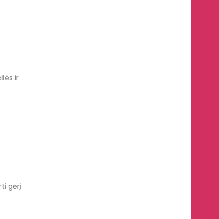
lės ir
ti gėrį