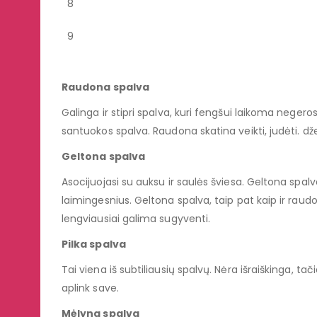
8
9
Raudona spalva
Galinga ir stipri spalva, kuri fengšui laikoma negeros
santuokos spalva. Raudona skatina veikti, judėti. dž
Geltona spalva
Asocijuojasi su auksu ir saulės šviesa. Geltona spal
laimingesnius. Geltona spalva, taip pat kaip ir raudon
lengviausiai galima sugyventi.
Pilka spalva
Tai viena iš subtiliausių spalvų. Nėra išraiškinga, ta
aplink save.
Mėlyna spalva