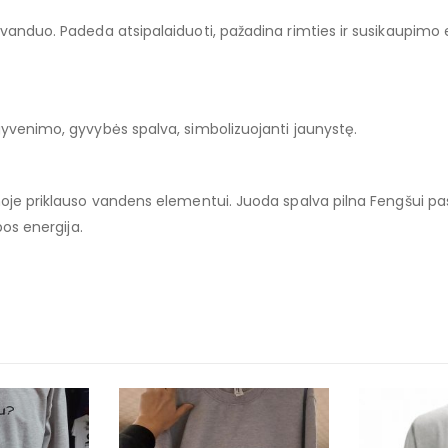
 vanduo. Padeda atsipalaiduoti, pažadina rimties ir susikaupimo e
gyvenimo, gyvybės spalva, simbolizuojanti jaunystę.
moje priklauso vandens elementui. Juoda spalva pilna Fengšui pas
bos energija.