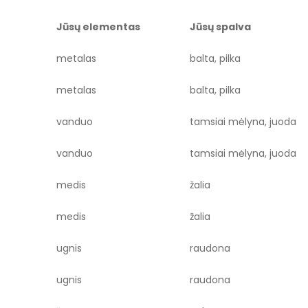
Jūsų elementas
Jūsų spalva
metalas
balta, pilka
metalas
balta, pilka
vanduo
tamsiai mėlyna, juoda
vanduo
tamsiai mėlyna, juoda
medis
žalia
medis
žalia
ugnis
raudona
ugnis
raudona