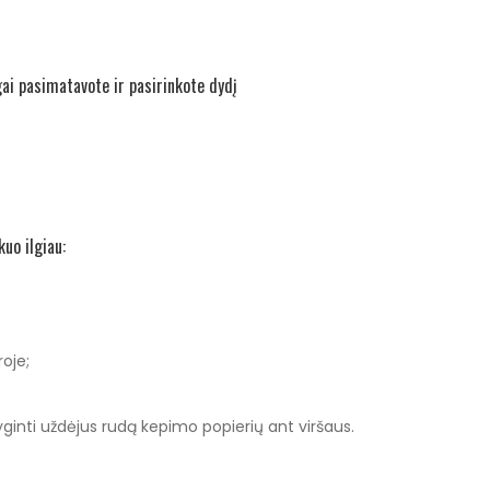
gai pasimatavote ir pasirinkote dydį
uo ilgiau:
oje;
yginti uždėjus rudą kepimo popierių ant viršaus.