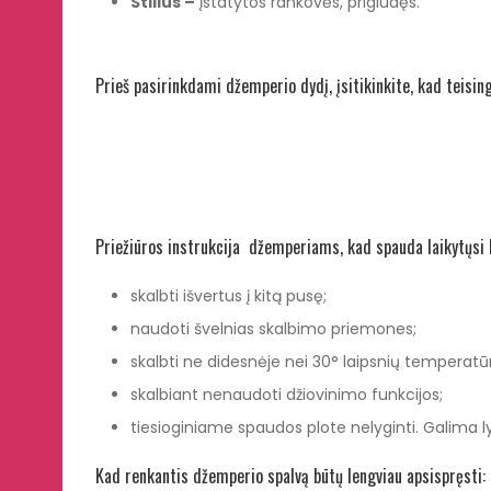
Stilius –
Įstatytos rankovės, prigludęs.
Prieš pasirinkdami džemperio dydį, įsitikinkite, kad teisin
Priežiūros instrukcija džemperiams, kad spauda laikytųsi k
skalbti išvertus į kitą pusę;
naudoti švelnias skalbimo priemones;
skalbti ne didesnėje nei 30° laipsnių temperatūr
skalbiant nenaudoti džiovinimo funkcijos;
tiesioginiame spaudos plote nelyginti. Galima l
Kad renkantis džemperio spalvą būtų lengviau apsispręsti: