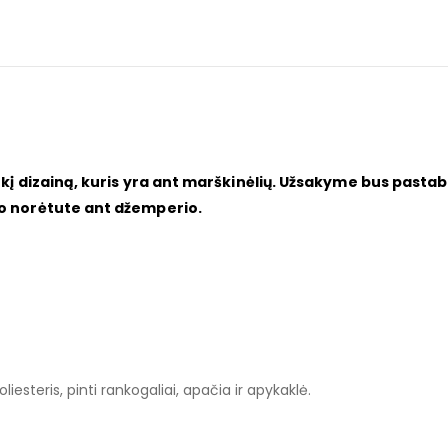
okį dizainą, kuris yra ant marškinėlių. Užsakyme bus pastab
io norėtute ant džemperio.
esteris, pinti rankogaliai, apačia ir apykaklė.