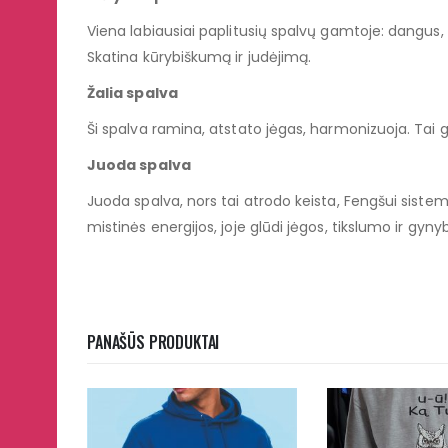
Viena labiausiai paplitusių spalvų gamtoje: dangus,
Skatina kūrybiškumą ir judėjimą.
Žalia spalva
Ši spalva ramina, atstato jėgas, harmonizuoja. Tai 
Juoda spalva
Juoda spalva, nors tai atrodo keista, Fengšui siste
mistinės energijos, joje glūdi jėgos, tikslumo ir gyny
PANAŠŪS PRODUKTAI