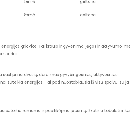
žemė
geltona
žemė
geltona
 energijos griovike. Tai kraujo ir gyvenimo, jėgos ir aktyvumo, mei
emperiai.
va sustiprina dvasią, daro mus gyvybingesnius, aktyvesnius,
a, suteikia energijos. Tai pati nuostabiausia iš visų spalvų, su ja
čiau suteikia ramumo ir pasitikėjimo jausmą. Skatina tobulėti ir kur