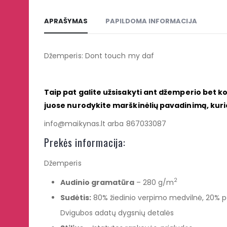
APRAŠYMAS
PAPILDOMA INFORMACIJA
Džemperis: Dont touch my daf
Taip pat galite užsisakyti ant džemperio bet k
juose nurodykite marškinėlių pavadinimą, kur
info@maikynas.lt arba 867033087
Prekės informacija:
Džemperis
2
Audinio gramatūra
– 280 g/m
Sudėtis:
80% žiedinio verpimo medvilnė, 20% poli
Dvigubos adatų dygsnių detalės