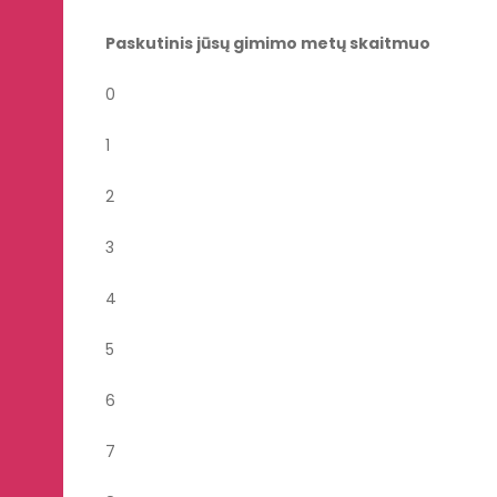
Paskutinis jūsų gimimo metų skaitmuo
0
1
2
3
4
5
6
7