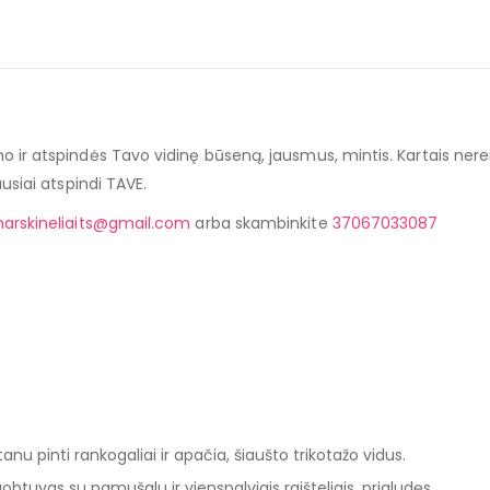
o ir atspindės Tavo vidinę būseną, jausmus, mintis. Kartais nere
ausiai atspindi TAVE.
arskineliaits@gmail.com
arba skambinkite
37067033087
nu pinti rankogaliai ir apačia, šiaušto trikotažo vidus.
btuvas su pamušalu ir vienspalviais raišteliais, prigludęs.