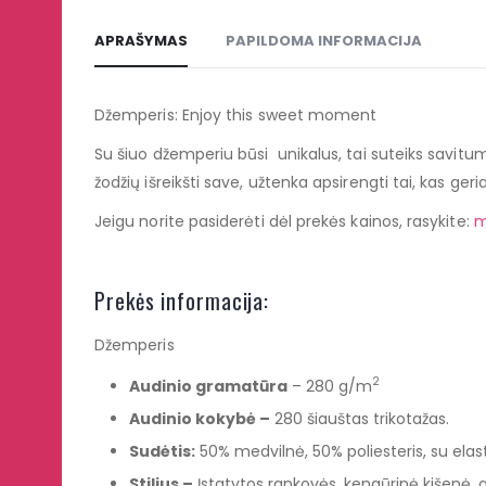
APRAŠYMAS
PAPILDOMA INFORMACIJA
Džemperis: Enjoy this sweet moment
Su šiuo džemperiu būsi unikalus, tai suteiks savitum
žodžių išreikšti save, užtenka apsirengti tai, kas geri
Jeigu norite pasiderėti dėl prekės kainos, rasykite:
m
Prekės informacija:
Džemperis
2
Audinio gramatūra
– 280 g/m
Audinio kokyb
ė –
280 šiauštas trikotažas.
Sudėtis:
50% medvilnė, 50% poliesteris, su elasta
Stilius –
Įstatytos rankovės, kengūrinė kišenė, go