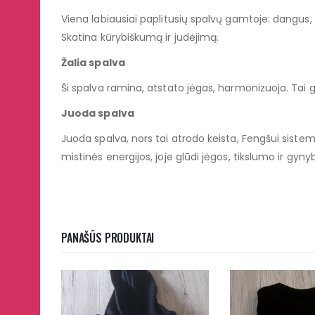
Viena labiausiai paplitusių spalvų gamtoje: dangus,
Skatina kūrybiškumą ir judėjimą.
Žalia spalva
Ši spalva ramina, atstato jėgas, harmonizuoja. Tai 
Juoda spalva
Juoda spalva, nors tai atrodo keista, Fengšui siste
mistinės energijos, joje glūdi jėgos, tikslumo ir gyny
PANAŠŪS PRODUKTAI