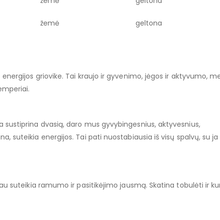
žemė
geltona
žemė
geltona
 energijos griovike. Tai kraujo ir gyvenimo, jėgos ir aktyvumo, mei
emperiai.
va sustiprina dvasią, daro mus gyvybingesnius, aktyvesnius,
a, suteikia energijos. Tai pati nuostabiausia iš visų spalvų, su ja
čiau suteikia ramumo ir pasitikėjimo jausmą. Skatina tobulėti ir kur