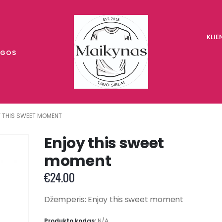
KLI
UGOS
 THIS SWEET MOMENT
Enjoy this sweet
moment
€
24.00
Džemperis: Enjoy this sweet moment
Produkto kodas:
N/A