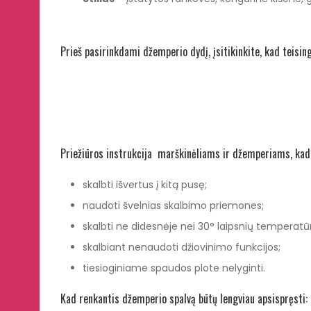
Prieš pasirinkdami džemperio dydį, įsitikinkite, kad teisin
Priežiūros instrukcija marškinėliams ir džemperiams, kad s
skalbti išvertus į kitą pusę;
naudoti švelnias skalbimo priemones;
skalbti ne didesnėje nei 30° laipsnių temperatūr
skalbiant nenaudoti džiovinimo funkcijos;
tiesioginiame spaudos plote nelyginti.
Kad renkantis džemperio spalvą būtų lengviau apsispręsti: