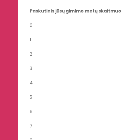
Paskutinis jūsų gimimo metų skaitmuo
0
1
2
3
4
5
6
7