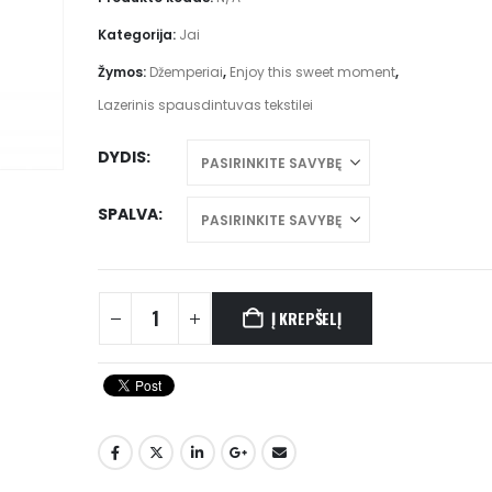
Kategorija:
Jai
Žymos:
Džemperiai
,
Enjoy this sweet moment
,
Lazerinis spausdintuvas tekstilei
DYDIS
SPALVA
Į KREPŠELĮ