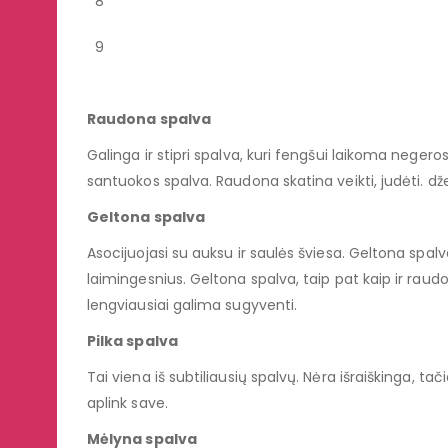
8
9
Raudona spalva
Galinga ir stipri spalva, kuri fengšui laikoma negeros
santuokos spalva. Raudona skatina veikti, judėti. dž
Geltona spalva
Asocijuojasi su auksu ir saulės šviesa. Geltona spal
laimingesnius. Geltona spalva, taip pat kaip ir raudon
lengviausiai galima sugyventi.
Pilka spalva
Tai viena iš subtiliausių spalvų. Nėra išraiškinga, ta
aplink save.
Mėlyna spalva