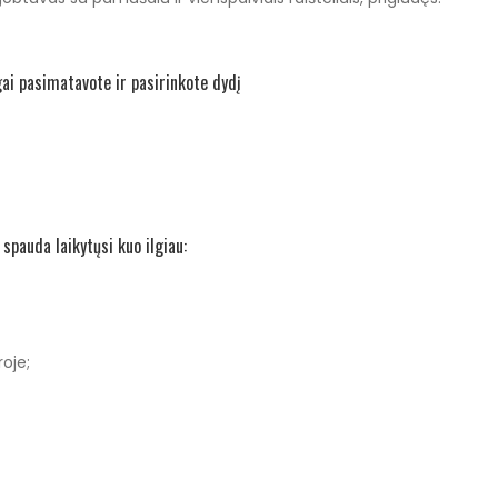
gai pasimatavote ir pasirinkote dydį
pauda laikytųsi kuo ilgiau:
oje;