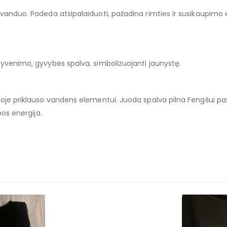
 vanduo. Padeda atsipalaiduoti, pažadina rimties ir susikaupimo e
gyvenimo, gyvybės spalva, simbolizuojanti jaunystę.
moje priklauso vandens elementui. Juoda spalva pilna Fengšui pas
bos energija.