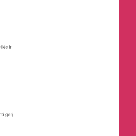
lės ir
ti gėrį