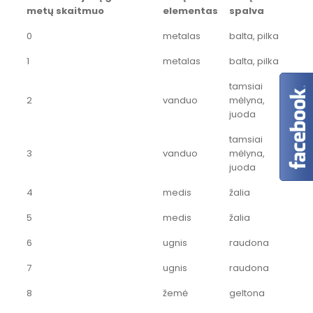
metų skaitmuo
elementas
spalva
0
metalas
balta, pilka
1
metalas
balta, pilka
tamsiai
2
vanduo
mėlyna,
juoda
tamsiai
3
vanduo
mėlyna,
juoda
4
medis
žalia
5
medis
žalia
6
ugnis
raudona
7
ugnis
raudona
8
žemė
geltona