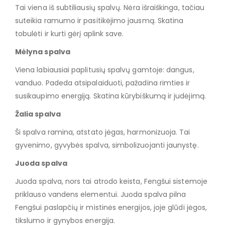
Tai viena iš subtiliausių spalvų. Nėra išraiškinga, tačiau
suteikia ramumo ir pasitikėjimo jausmą. Skatina
tobulėti ir kurti gėrį aplink save.
Mėlyna spalva
Viena labiausiai paplitusių spalvų gamtoje: dangus,
vanduo. Padeda atsipalaiduoti, pažadina rimties ir
susikaupimo energiją. Skatina kūrybiškumą ir judėjimą.
Žalia spalva
Ši spalva ramina, atstato jėgas, harmonizuoja. Tai
gyvenimo, gyvybės spalva, simbolizuojanti jaunystę.
Juoda spalva
Juoda spalva, nors tai atrodo keista, Fengšui sistemoje
priklauso vandens elementui. Juoda spalva pilna
Fengšui paslapčių ir mistinės energijos, joje glūdi jėgos,
tikslumo ir gynybos energija.