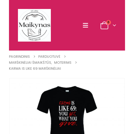
0
PAGRINDINIS
PARDUOTUVĖ
MARŠKINĖLIAI ŠMAIKŠTŪS
,
MOTERIMS
KARMA IS LIKE 69 MARŠKINĖLIAI