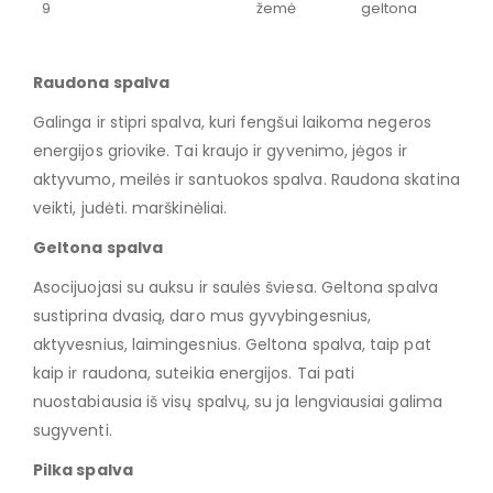
9
žemė
geltona
Raudona spalva
Galinga ir stipri spalva, kuri fengšui laikoma negeros
energijos griovike. Tai kraujo ir gyvenimo, jėgos ir
aktyvumo, meilės ir santuokos spalva. Raudona skatina
veikti, judėti. marškinėliai.
Geltona spalva
Asocijuojasi su auksu ir saulės šviesa. Geltona spalva
sustiprina dvasią, daro mus gyvybingesnius,
aktyvesnius, laimingesnius. Geltona spalva, taip pat
kaip ir raudona, suteikia energijos. Tai pati
nuostabiausia iš visų spalvų, su ja lengviausiai galima
sugyventi.
Pilka spalva