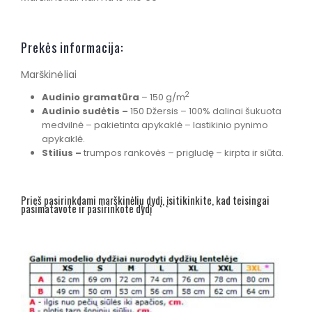
Prekės informacija:
Marškinėliai
2
Audinio gramatūra
– 150 g/m
Audinio sudėtis –
150 Džersis – 100% dalinai šukuota
medvilnė – pakietinta apykaklė – lastikinio pynimo
apykaklė.
Stilius –
trumpos rankovės – prigludę – kirpta ir siūta.
Prieš pasirinkdami marškinėlių dydį, įsitikinkite, kad teisingai
pasimatavote ir pasirinkote dydį