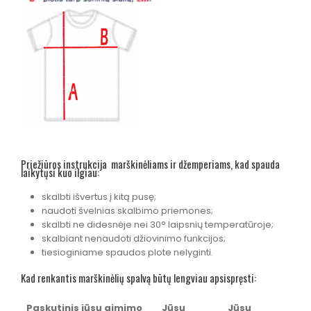
Priežiūros instrukcija marškinėliams ir džemperiams, kad spauda
laikytųsi kuo ilgiau:
skalbti išvertus į kitą pusę;
naudoti švelnias skalbimo priemones;
skalbti ne didesnėje nei 30° laipsnių temperatūroje;
skalbiant nenaudoti džiovinimo funkcijos;
tiesioginiame spaudos plote nelyginti.
Kad renkantis marškinėlių spalvą būtų lengviau apsispręsti:
Paskutinis jūsų gimimo
Jūsų
Jūsų