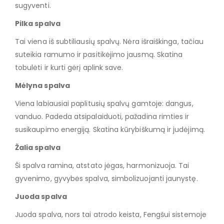
sugyventi.
Pilka spalva
Tai viena iš subtiliausių spalvų. Nėra išraiškinga, tačiau
suteikia ramumo ir pasitikėjimo jausmą. Skatina
tobulėti ir kurti gėrį aplink save.
Mėlyna spalva
Viena labiausiai paplitusių spalvų gamtoje: dangus,
vanduo. Padeda atsipalaiduoti, pažadina rimties ir
susikaupimo energiją. Skatina kūrybiškumą ir judėjimą.
Žalia spalva
Ši spalva ramina, atstato jėgas, harmonizuoja. Tai
gyvenimo, gyvybės spalva, simbolizuojanti jaunystę.
Juoda spalva
Juoda spalva, nors tai atrodo keista, Fengšui sistemoje