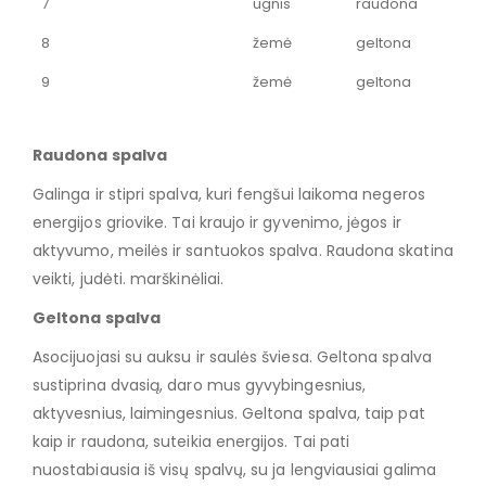
7
ugnis
raudona
8
žemė
geltona
9
žemė
geltona
Raudona spalva
Galinga ir stipri spalva, kuri fengšui laikoma negeros
energijos griovike. Tai kraujo ir gyvenimo, jėgos ir
aktyvumo, meilės ir santuokos spalva. Raudona skatina
veikti, judėti. marškinėliai.
Geltona spalva
Asocijuojasi su auksu ir saulės šviesa. Geltona spalva
sustiprina dvasią, daro mus gyvybingesnius,
aktyvesnius, laimingesnius. Geltona spalva, taip pat
kaip ir raudona, suteikia energijos. Tai pati
nuostabiausia iš visų spalvų, su ja lengviausiai galima