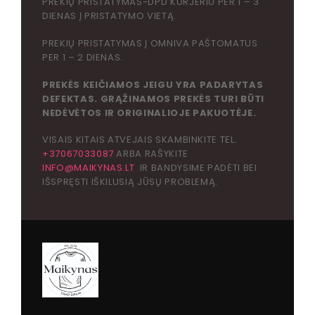
PREKIŲ PRISTATYMAS-DPD KURJERIU PER 1 – 3
DIENAS Į PRISTATYMO VIETĄ.
PREKIŲ PRISTATYMAS Į OMNIVA PAŠTOMATUS
PER 1 – 2 DIENAS.
PREKĖS KEIČIAMOS JEIGU YRA PADARYTAS
DEFEKTAS. GRĄŽINAMOS PREKĖS TURI BŪTI
NEDĖVĖTOS IR ORIGINALIOJE PAKUOTĖJE.
VISAIS KITAIS ATVEJAIS SKAMBINKITE TEL.
+37067033087
ARBA RAŠYKITE
INFO@MAIKYNAS.LT
IR BANDYSIME PADĖTI BEI
IŠSPRĘSTI IŠKILUSIĄ JŪSŲ PROBLEMĄ.