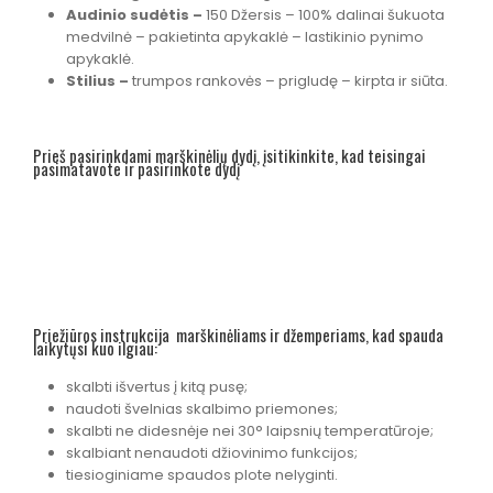
Audinio sudėtis –
150 Džersis – 100% dalinai šukuota
medvilnė – pakietinta apykaklė – lastikinio pynimo
apykaklė.
Stilius –
trumpos rankovės – prigludę – kirpta ir siūta.
Prieš pasirinkdami marškinėlių dydį, įsitikinkite, kad teisingai
pasimatavote ir pasirinkote dydį
Priežiūros instrukcija marškinėliams ir džemperiams, kad spauda
laikytųsi kuo ilgiau:
skalbti išvertus į kitą pusę;
naudoti švelnias skalbimo priemones;
skalbti ne didesnėje nei 30° laipsnių temperatūroje;
skalbiant nenaudoti džiovinimo funkcijos;
tiesioginiame spaudos plote nelyginti.