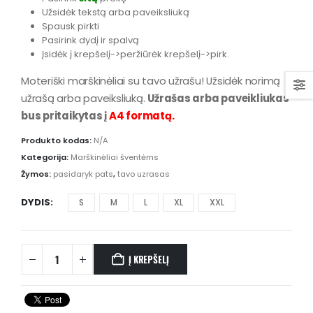
Užsidėk tekstą arba paveiksliuką
Spausk pirkti
Pasirink dydį ir spalvą
Įsidėk į krepšelį->peržiūrėk krepšelį->pirk.
Moteriški marškinėliai su tavo užrašu! Užsidėk norimą
užrašą arba paveiksliuką.
Užrašas arba paveikliukas
bus pritaikytas į
A4 formatą.
Produkto kodas:
N/A
Kategorija:
Marškinėliai šventėms
Žymos:
pasidaryk pats
,
tavo uzrasas
DYDIS
S
M
L
XL
XXL
Į KREPŠELĮ