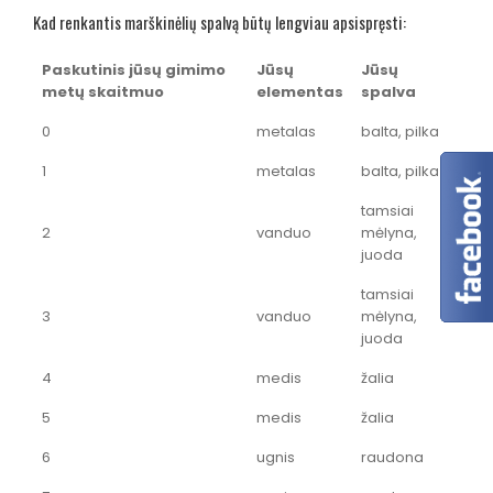
Kad renkantis marškinėlių spalvą būtų lengviau apsispręsti:
Paskutinis jūsų gimimo
Jūsų
Jūsų
metų skaitmuo
elementas
spalva
0
metalas
balta, pilka
1
metalas
balta, pilka
tamsiai
2
vanduo
mėlyna,
juoda
tamsiai
3
vanduo
mėlyna,
juoda
4
medis
žalia
5
medis
žalia
6
ugnis
raudona