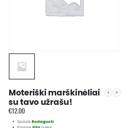
Moteriški marškinėliai
su tavo užrašu!
€
12.00
Spausk
Redaguoti
Pasirink
šitą
prekę