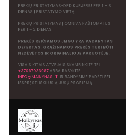
PREKIŲ PRISTATYMAS-DPD KURJERIU PER 1 – 3
DIENAS Į PRISTATYMO VIETĄ.
PREKIŲ PRISTATYMAS Į OMNIVA PAŠTOMATUS
PER 1 – 2 DIENAS.
PREKĖS KEIČIAMOS JEIGU YRA PADARYTAS
DEFEKTAS. GRĄŽINAMOS PREKĖS TURI BŪTI
NEDĖVĖTOS IR ORIGINALIOJE PAKUOTĖJE.
VISAIS KITAIS ATVEJAIS SKAMBINKITE TEL.
+37067033087
ARBA RAŠYKITE
INFO@MAIKYNAS.LT
IR BANDYSIME PADĖTI BEI
IŠSPRĘSTI IŠKILUSIĄ JŪSŲ PROBLEMĄ.