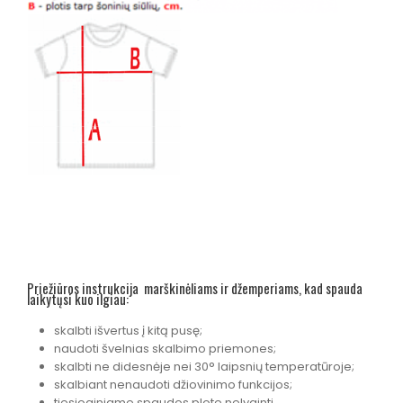
Priežiūros instrukcija marškinėliams ir džemperiams, kad spauda
laikytųsi kuo ilgiau:
skalbti išvertus į kitą pusę;
naudoti švelnias skalbimo priemones;
skalbti ne didesnėje nei 30° laipsnių temperatūroje;
skalbiant nenaudoti džiovinimo funkcijos;
tiesioginiame spaudos plote nelyginti.