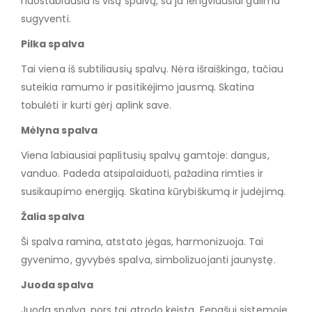
nuostabiausia iš visų spalvų, su ja lengviausiai galima
sugyventi.
Pilka spalva
Tai viena iš subtiliausių spalvų. Nėra išraiškinga, tačiau
suteikia ramumo ir pasitikėjimo jausmą. Skatina
tobulėti ir kurti gėrį aplink save.
Mėlyna spalva
Viena labiausiai paplitusių spalvų gamtoje: dangus,
vanduo. Padeda atsipalaiduoti, pažadina rimties ir
susikaupimo energiją. Skatina kūrybiškumą ir judėjimą.
Žalia spalva
Ši spalva ramina, atstato jėgas, harmonizuoja. Tai
gyvenimo, gyvybės spalva, simbolizuojanti jaunystę.
Juoda spalva
Juoda spalva, nors tai atrodo keista, Fengšui sistemoje