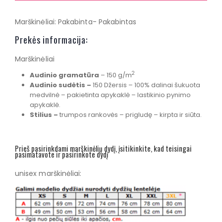
Marškinėliai: Pakabinta- Pakabintas
Prekės informacija:
Marškinėliai
2
Audinio gramatūra
– 150 g/m
Audinio sudėtis –
150 Džersis – 100% dalinai šukuota
medvilnė – pakietinta apykaklė – lastikinio pynimo
apykaklė.
Stilius –
trumpos rankovės – prigludę – kirpta ir siūta.
Prieš pasirinkdami marškinėlių dydį, įsitikinkite, kad teisingai
pasimatavote ir pasirinkote dydį
unisex marškinėliai: