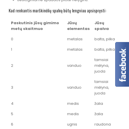
Kad renkantis marškinėlių spalvą būtų lengviau apsispręsti:
Paskutinis jūsų gimimo
Jūsų
Jūsų
metų skaitmuo
elementas
spalva
0
metalas
balta, pilka
1
metalas
balta, pilka
tamsiai
2
vanduo
mėlyna,
juoda
tamsiai
3
vanduo
mėlyna,
juoda
4
medis
žalia
5
medis
žalia
6
ugnis
raudona