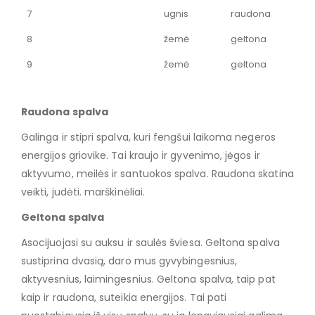
7
ugnis
raudona
8
žemė
geltona
9
žemė
geltona
Raudona spalva
Galinga ir stipri spalva, kuri fengšui laikoma negeros
energijos griovike. Tai kraujo ir gyvenimo, jėgos ir
aktyvumo, meilės ir santuokos spalva. Raudona skatina
veikti, judėti. marškinėliai.
Geltona spalva
Asocijuojasi su auksu ir saulės šviesa. Geltona spalva
sustiprina dvasią, daro mus gyvybingesnius,
aktyvesnius, laimingesnius. Geltona spalva, taip pat
kaip ir raudona, suteikia energijos. Tai pati