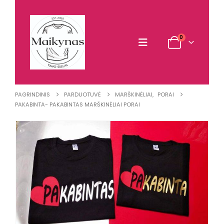
0
PAGRINDINIS
PARDUOTUVĖ
MARŠKINĖLIAI
,
PORAI
PAKABINTA- PAKABINTAS MARŠKINĖLIAI PORAI