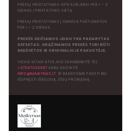
PREKIŲ PRISTATYMAS-DPD KURJERIU PER 1 – 3
DIENAS Į PRISTATYMO VIETĄ.
PREKIŲ PRISTATYMAS Į OMNIVA PAŠTOMATUS
PER 1 – 2 DIENAS.
PREKĖS KEIČIAMOS JEIGU YRA PADARYTAS
DEFEKTAS. GRĄŽINAMOS PREKĖS TURI BŪTI
NEDĖVĖTOS IR ORIGINALIOJE PAKUOTĖJE.
VISAIS KITAIS ATVEJAIS SKAMBINKITE TEL.
+37067033087
ARBA RAŠYKITE
INFO@MAIKYNAS.LT
IR BANDYSIME PADĖTI BEI
IŠSPRĘSTI IŠKILUSIĄ JŪSŲ PROBLEMĄ.