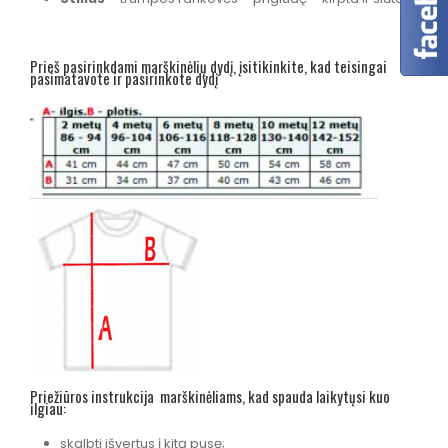
Prieš pasirinkdami marškinėlių dydį, įsitikinkite, kad teisingai
pasimatavote ir pasirinkote dydį
Priežiūros instrukcija marškinėliams, kad spauda laikytųsi kuo
ilgiau:
skalbti išvertus į kitą pusę;