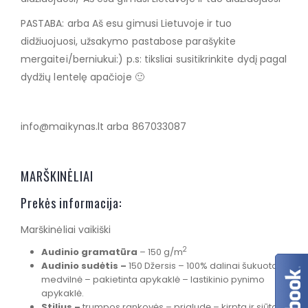
PASTABA: arba Aš esu gimusi Lietuvoje ir tuo
didžiuojuosi, užsakymo pastabose parašykite
mergaitei/berniukui:) p.s: tiksliai susitikrinkite dydį pagal
dydžių lentelę apačioje 🙂
info@maikynas.lt arba 867033087
MARŠKINĖLIAI
Prekės informacija:
Marškinėliai vaikiški
2
Audinio gramatūra
– 150 g/m
Audinio sudėtis –
150 Džersis – 100% dalinai šukuota
medvilnė – pakietinta apykaklė – lastikinio pynimo
apykaklė.
Stilius –
trumpos rankovės – prigludę – kirpta ir siūta.