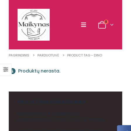
0
PAGRINDINIS
PARDUOTUVĖ
PRODUCT TAG -
DINO
Produktų nerasta.
PRISTATYMAS/GRĄŽINIMAS
NEMOKAMAS ATSIĖMIMAS IŠ
PARDUOTUVĖS, VYTAUTO G. 18, PRIENAI.