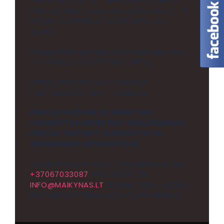
REGISTRUOTAS IR PIRMENYBINIS PREKIŲ
PRISTATYMAS-LIETUVOS PAŠTU PER 2 – 5
DIENAS (ŠVENTINIU LAIKOTARPIU IKI 7
DIENŲ).
PREKIŲ PRISTATYMAS-DPD KURJERIU PER 1
– 3 DIENAS Į PRISTATYMO VIETĄ.
PREKIŲ PRISTATYMAS Į OMNIVA
PAŠTOMATUS PER 1 – 2 DIENAS.
PREKĖS KEIČIAMOS JEIGU YRA
PADARYTAS DEFEKTAS. GRĄŽINAMOS
PREKĖS TURI BŪTI NEDĖVĖTOS IR
ORIGINALIOJE PAKUOTĖJE.
VISAIS KITAIS ATVEJAIS SKAMBINKITE TEL.
+37067033087
ARBA RAŠYKITE
INFO@MAIKYNAS.LT
IR BANDYSIME PADĖTI
BEI IŠSPRĘSTI IŠKILUSIĄ JŪSŲ PROBLEMĄ.