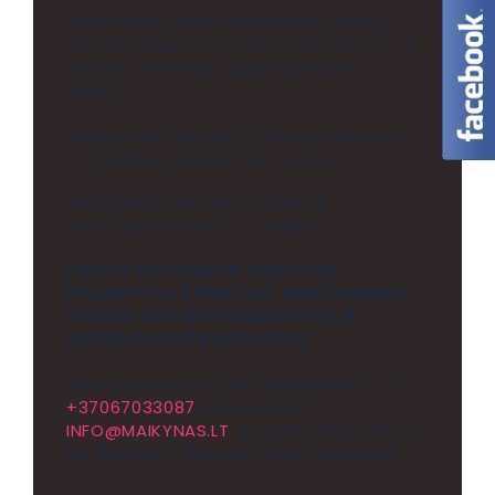
REGISTRUOTAS IR PIRMENYBINIS PREKIŲ
PRISTATYMAS-LIETUVOS PAŠTU PER 2 – 5
DIENAS (ŠVENTINIU LAIKOTARPIU IKI 7
DIENŲ).
PREKIŲ PRISTATYMAS-DPD KURJERIU PER 1
– 3 DIENAS Į PRISTATYMO VIETĄ.
PREKIŲ PRISTATYMAS Į OMNIVA
PAŠTOMATUS PER 1 – 2 DIENAS.
PREKĖS KEIČIAMOS JEIGU YRA
PADARYTAS DEFEKTAS. GRĄŽINAMOS
PREKĖS TURI BŪTI NEDĖVĖTOS IR
ORIGINALIOJE PAKUOTĖJE.
VISAIS KITAIS ATVEJAIS SKAMBINKITE TEL.
+37067033087
ARBA RAŠYKITE
INFO@MAIKYNAS.LT
IR BANDYSIME PADĖTI
BEI IŠSPRĘSTI IŠKILUSIĄ JŪSŲ PROBLEMĄ.