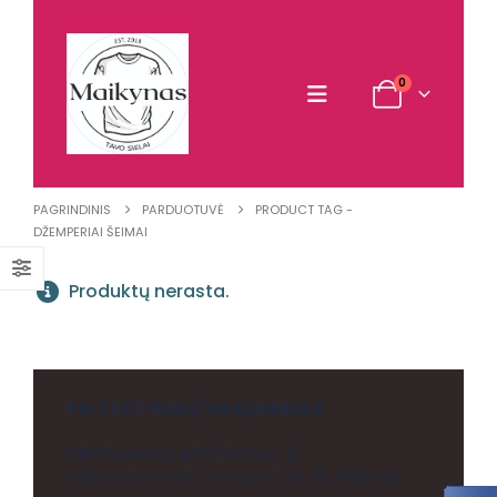
0
PAGRINDINIS
PARDUOTUVĖ
PRODUCT TAG -
DŽEMPERIAI ŠEIMAI
Produktų nerasta.
PRISTATYMAS/GRĄŽINIMAS
NEMOKAMAS ATSIĖMIMAS IŠ
PARDUOTUVĖS, VYTAUTO G. 18, PRIENAI.