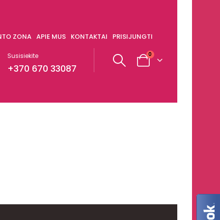
ENTO ZONA
APIE MUS
KONTAKTAI
PRISIJUNGTI
0
Susisiekite
+370 670 33087