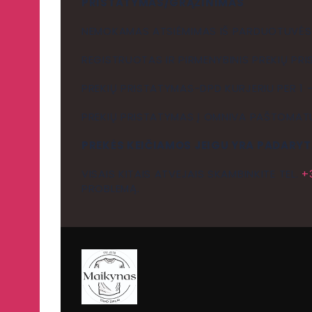
PRISTATYMAS/GRĄŽINIMAS
NEMOKAMAS ATSIĖMIMAS IŠ PARDUOTUVĖS, V
REGISTRUOTAS IR PIRMENYBINIS PREKIŲ PRI
PREKIŲ PRISTATYMAS-DPD KURJERIU PER 1 –
PREKIŲ PRISTATYMAS Į OMNIVA PAŠTOMATUS
PREKĖS KEIČIAMOS JEIGU YRA PADARYT
VISAIS KITAIS ATVEJAIS SKAMBINKITE TEL.
+
PROBLEMĄ.