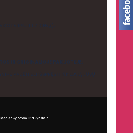
IKOTARPIU IKI 7 DIENŲ).
TOS IR ORIGINALIOJE PAKUOTĖJE.
SIME PADĖTI BEI IŠSPRĘSTI IŠKILUSIĄ JŪSŲ
eisės saugomos. Maikynas.lt