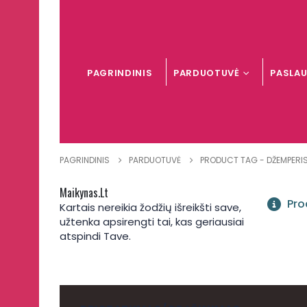
PAGRINDINIS
PARDUOTUVĖ
PASLA
PAGRINDINIS
PARDUOTUVĖ
PRODUCT TAG -
DŽEMPERI
Maikynas.lt
Pro
Kartais nereikia žodžių išreikšti save,
užtenka apsirengti tai, kas geriausiai
atspindi Tave.