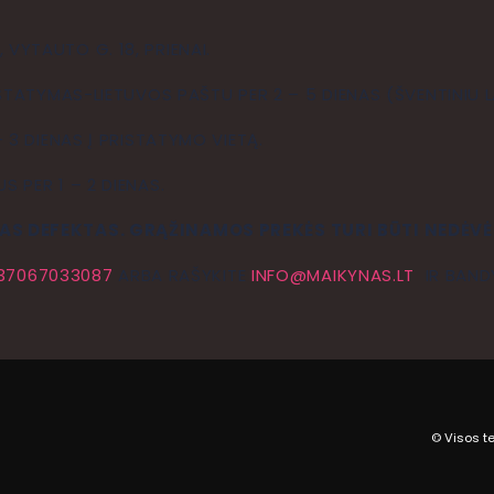
YTAUTO G. 18, PRIENAI.
STATYMAS-LIETUVOS PAŠTU PER 2 – 5 DIENAS (ŠVENTINIU LA
 3 DIENAS Į PRISTATYMO VIETĄ.
 PER 1 – 2 DIENAS.
AS DEFEKTAS. GRĄŽINAMOS PREKĖS TURI BŪTI NEDĖVĖ
37067033087
ARBA RAŠYKITE
INFO@MAIKYNAS.LT
IR BANDY
© Visos t