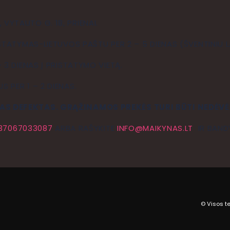
YTAUTO G. 18, PRIENAI.
STATYMAS-LIETUVOS PAŠTU PER 2 – 5 DIENAS (ŠVENTINIU LA
 3 DIENAS Į PRISTATYMO VIETĄ.
 PER 1 – 2 DIENAS.
AS DEFEKTAS. GRĄŽINAMOS PREKĖS TURI BŪTI NEDĖVĖ
37067033087
ARBA RAŠYKITE
INFO@MAIKYNAS.LT
IR BANDY
© Visos t