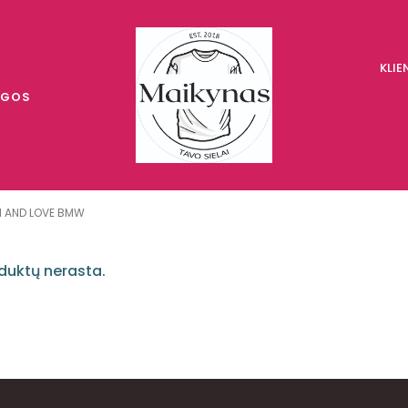
KLI
UGOS
M AND LOVE BMW
duktų nerasta.