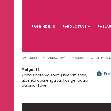
PAGRINDINIS
PARDUOTUVĖ
PASLA
PAGRINDINIS
PARDUOTUVĖ
PRODUCT TAG -
KEEP CAL
Maikynas.lt
Pro
Kartais nereikia žodžių išreikšti save,
užtenka apsirengti tai, kas geriausiai
atspindi Tave.