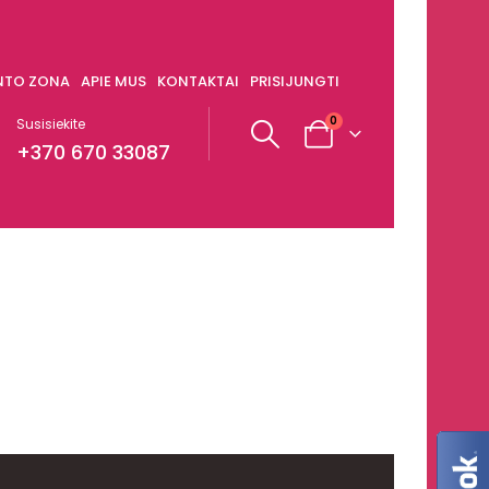
ENTO ZONA
APIE MUS
KONTAKTAI
PRISIJUNGTI
0
Susisiekite
+370 670 33087