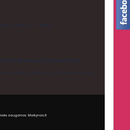
IKOTARPIU IKI 7 DIENŲ).
TOS IR ORIGINALIOJE PAKUOTĖJE.
SIME PADĖTI BEI IŠSPRĘSTI IŠKILUSIĄ JŪSŲ
eisės saugomos. Maikynas.lt