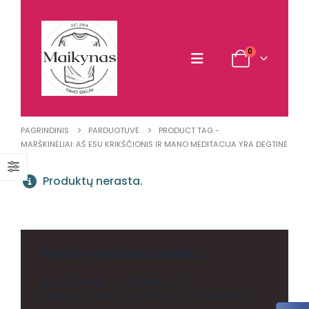
0
PAGRINDINIS
PARDUOTUVĖ
PRODUCT TAG -
MARŠKINĖLIAI: AŠ ESU KRIKŠČIONIS IR MANO MEDITACIJA YRA DEGTINĖ
Produktų nerasta.
PRISTATYMAS/GRĄŽINIMAS
NEMOKAMAS ATSIĖMIMAS IŠ
PARDUOTUVĖS, VYTAUTO G. 18, PRIENAI.