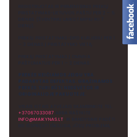
REGISTRUOTAS IR PIRMENYBINIS PREKIŲ
PRISTATYMAS-LIETUVOS PAŠTU PER 2 – 5
DIENAS (ŠVENTINIU LAIKOTARPIU IKI 7
DIENŲ).
PREKIŲ PRISTATYMAS-DPD KURJERIU PER 1
– 3 DIENAS Į PRISTATYMO VIETĄ.
PREKIŲ PRISTATYMAS Į OMNIVA
PAŠTOMATUS PER 1 – 2 DIENAS.
PREKĖS KEIČIAMOS JEIGU YRA
PADARYTAS DEFEKTAS. GRĄŽINAMOS
PREKĖS TURI BŪTI NEDĖVĖTOS IR
ORIGINALIOJE PAKUOTĖJE.
VISAIS KITAIS ATVEJAIS SKAMBINKITE TEL.
+37067033087
ARBA RAŠYKITE
INFO@MAIKYNAS.LT
IR BANDYSIME PADĖTI
BEI IŠSPRĘSTI IŠKILUSIĄ JŪSŲ PROBLEMĄ.