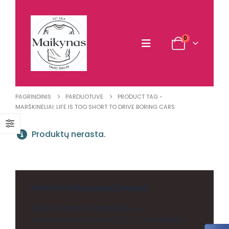
0
PAGRINDINIS
PARDUOTUVĖ
PRODUCT TAG -
MARŠKINĖLIAI: LIFE IS TOO SHORT TO DRIVE BORING CARS
Produktų nerasta.
PRISTATYMAS/GRĄŽINIMAS
NEMOKAMAS ATSIĖMIMAS IŠ
PARDUOTUVĖS, VYTAUTO G. 18, PRIENAI.