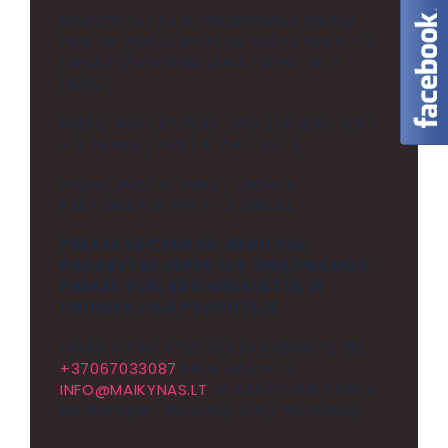
REGISTRUOTAS IR PIRMENYBINIS PREKIŲ
PRISTATYMAS-LIETUVOS PAŠTU PER 2 – 5
DIENAS (ŠVENTINIU LAIKOTARPIU IKI 7
DIENŲ).
PREKIŲ PRISTATYMAS-DPD KURJERIU PER 1
– 3 DIENAS Į PRISTATYMO VIETĄ.
PREKIŲ PRISTATYMAS Į OMNIVA
PAŠTOMATUS PER 1 – 2 DIENAS.
PREKĖS KEIČIAMOS JEIGU YRA
PADARYTAS DEFEKTAS. GRĄŽINAMOS
PREKĖS TURI BŪTI NEDĖVĖTOS IR
ORIGINALIOJE PAKUOTĖJE.
VISAIS KITAIS ATVEJAIS SKAMBINKITE TEL.
+37067033087
ARBA RAŠYKITE
INFO@MAIKYNAS.LT
IR BANDYSIME PADĖTI
BEI IŠSPRĘSTI IŠKILUSIĄ JŪSŲ PROBLEMĄ.