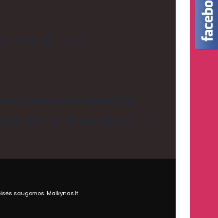
IKOTARPIU IKI 7 DIENŲ).
TOS IR ORIGINALIOJE PAKUOTĖJE.
SIME PADĖTI BEI IŠSPRĘSTI IŠKILUSIĄ JŪSŲ
eisės saugomos. Maikynas.lt