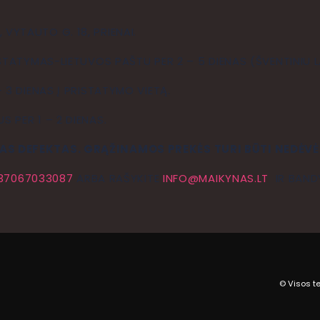
YTAUTO G. 18, PRIENAI.
STATYMAS-LIETUVOS PAŠTU PER 2 – 5 DIENAS (ŠVENTINIU LA
 3 DIENAS Į PRISTATYMO VIETĄ.
 PER 1 – 2 DIENAS.
AS DEFEKTAS. GRĄŽINAMOS PREKĖS TURI BŪTI NEDĖVĖ
37067033087
ARBA RAŠYKITE
INFO@MAIKYNAS.LT
IR BANDY
© Visos t