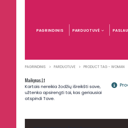
PAGRINDINIS
PARDUOTUVĖ
PASLA
PAGRINDINIS
PARDUOTUVĖ
PRODUCT TAG -
WOMAN
Maikynas.lt
Pro
Kartais nereikia žodžių išreikšti save,
užtenka apsirengti tai, kas geriausiai
atspindi Tave.