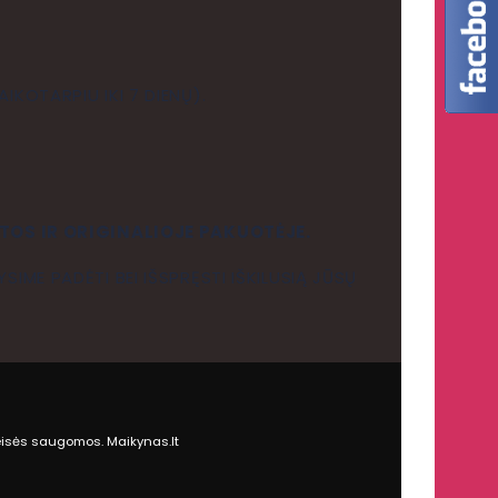
IKOTARPIU IKI 7 DIENŲ).
TOS IR ORIGINALIOJE PAKUOTĖJE.
SIME PADĖTI BEI IŠSPRĘSTI IŠKILUSIĄ JŪSŲ
eisės saugomos. Maikynas.lt