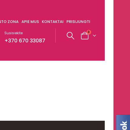
ENTO ZONA
APIE MUS
KONTAKTAI
PRISIJUNGTI
0
Susisiekite
+370 670 33087