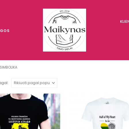
KLI
UGOS
 SIMBOLIKA
agal: