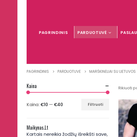
PAGRINDINIS
PARDUOTUVĖ
PASLA
PAGRINDINIS
PARDUOTUVĖ
MARŠKINĖLIAI SU LIETUVOS
Kaina
Rikiuoti p
Kaina:
€10
—
€40
Filtruoti
Min
Maks
kaina
kaina
Maikynas.lt
Kartais nereikia žodžių išreikšti save,