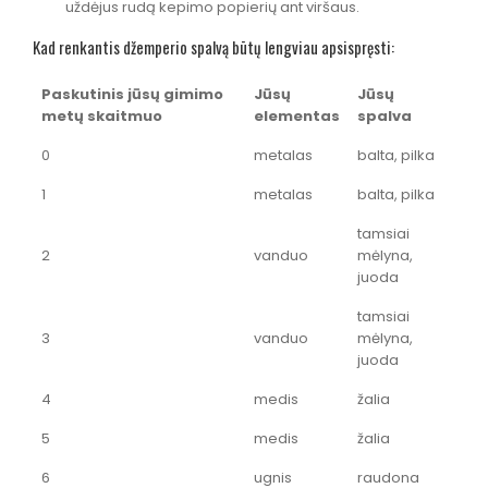
uždėjus rudą kepimo popierių ant viršaus.
Kad renkantis džemperio spalvą būtų lengviau apsispręsti:
Paskutinis jūsų gimimo
Jūsų
Jūsų
metų skaitmuo
elementas
spalva
0
metalas
balta, pilka
1
metalas
balta, pilka
tamsiai
2
vanduo
mėlyna,
juoda
tamsiai
3
vanduo
mėlyna,
juoda
4
medis
žalia
5
medis
žalia
6
ugnis
raudona