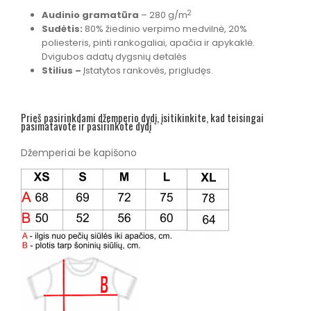
2
Audinio gramatūra
– 280 g/m
Sudėtis:
80% žiedinio verpimo medvilnė, 20%
poliesteris, pinti rankogaliai, apačia ir apykaklė.
Dvigubos adatų dygsnių detalės
Stilius –
Įstatytos rankovės, prigludęs.
Prieš pasirinkdami džemperio dydį, įsitikinkite, kad teisingai
pasimatavote ir pasirinkote dydį
Džemperiai be kapišono