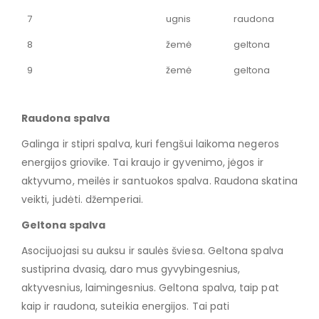
7
ugnis
raudona
8
žemė
geltona
9
žemė
geltona
Raudona spalva
Galinga ir stipri spalva, kuri fengšui laikoma negeros
energijos griovike. Tai kraujo ir gyvenimo, jėgos ir
aktyvumo, meilės ir santuokos spalva. Raudona skatina
veikti, judėti. džemperiai.
Geltona spalva
Asocijuojasi su auksu ir saulės šviesa. Geltona spalva
sustiprina dvasią, daro mus gyvybingesnius,
aktyvesnius, laimingesnius. Geltona spalva, taip pat
kaip ir raudona, suteikia energijos. Tai pati