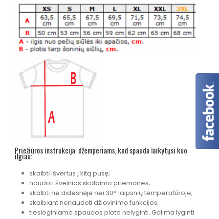
Priežiūros instrukcija džemperiams, kad spauda laikytųsi kuo
ilgiau:
skalbti išvertus į kitą pusę;
naudoti švelnias skalbimo priemones;
skalbti ne didesnėje nei 30° laipsnių temperatūroje;
skalbiant nenaudoti džiovinimo funkcijos;
tiesioginiame spaudos plote nelyginti. Galima lyginti