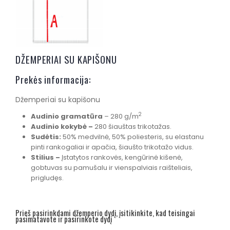
DŽEMPERIAI SU KAPIŠONU
Prekės informacija:
Džemperiai su kapišonu
2
Audinio gramatūra
– 280 g/m
Audinio kokyb
ė –
280 šiauštas trikotažas.
Sudėtis:
50% medvilnė, 50% poliesteris, su elastanu
pinti rankogaliai ir apačia, šiaušto trikotažo vidus.
Stilius –
Įstatytos rankovės, kengūrinė kišenė,
gobtuvas su pamušalu ir vienspalviais raišteliais,
prigludęs.
Prieš pasirinkdami džemperio dydį, įsitikinkite, kad teisingai
pasimatavote ir pasirinkote dydį