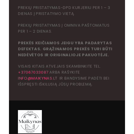
PREKIŲ PRISTATYMAS-DPD KURJERIU PER 1 – 3
DIENAS Į PRISTATYMO VIETĄ.
PREKIŲ PRISTATYMAS Į OMNIVA PAŠTOMATUS
PER 1 – 2 DIENAS.
PREKĖS KEIČIAMOS JEIGU YRA PADARYTAS
DEFEKTAS. GRĄŽINAMOS PREKĖS TURI BŪTI
NEDĖVĖTOS IR ORIGINALIOJE PAKUOTĖJE.
VISAIS KITAIS ATVEJAIS SKAMBINKITE TEL.
+37067033087
ARBA RAŠYKITE
INFO@MAIKYNAS.LT
IR BANDYSIME PADĖTI BEI
IŠSPRĘSTI IŠKILUSIĄ JŪSŲ PROBLEMĄ.