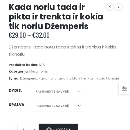
Kada noriu tada ir
pikta ir trenkta ir kokia
tik noriu Džemperis
Price
€
29.00
–
€
32.00
range:
€29.00
Džemperis: Kada noriu tada ir pikta ir trenkta ir kokia
through
tik noriu
€32.00
Produkto kodas:
N/A
Kategorija:
Merginoms
Žyma:
Džemperis: Kada noriu tada ir pikta ir trenkta ir kokia tik noriu
DYDIS
SPALVA