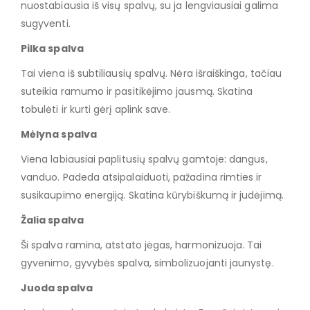
nuostabiausia iš visų spalvų, su ja lengviausiai galima
sugyventi.
Pilka spalva
Tai viena iš subtiliausių spalvų. Nėra išraiškinga, tačiau
suteikia ramumo ir pasitikėjimo jausmą. Skatina
tobulėti ir kurti gėrį aplink save.
Mėlyna spalva
Viena labiausiai paplitusių spalvų gamtoje: dangus,
vanduo. Padeda atsipalaiduoti, pažadina rimties ir
susikaupimo energiją. Skatina kūrybiškumą ir judėjimą.
Žalia spalva
Ši spalva ramina, atstato jėgas, harmonizuoja. Tai
gyvenimo, gyvybės spalva, simbolizuojanti jaunystę.
Juoda spalva