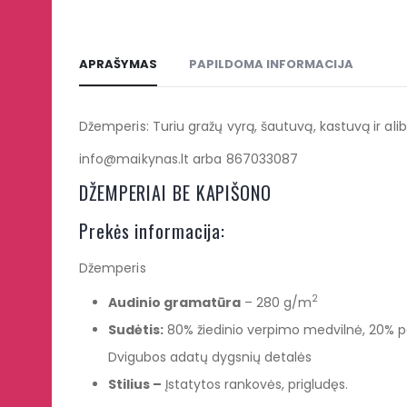
APRAŠYMAS
PAPILDOMA INFORMACIJA
Džemperis: Turiu gražų vyrą, šautuvą, kastuvą ir ali
info@maikynas.lt arba 867033087
DŽEMPERIAI BE KAPIŠONO
Prekės informacija:
Džemperis
2
Audinio gramatūra
– 280 g/m
Sudėtis:
80% žiedinio verpimo medvilnė, 20% poli
Dvigubos adatų dygsnių detalės
Stilius –
Įstatytos rankovės, prigludęs.