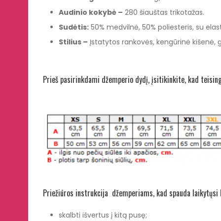
Audinio kokyb
ė –
280 šiauštas trikotažas.
Sudėtis:
50% medvilnė, 50% poliesteris, su elasta
Stilius –
Įstatytos rankovės, kengūrinė kišenė, go
Prieš pasirinkdami džemperio dydį, įsitikinkite, kad teisin
Priežiūros instrukcija džemperiams, kad spauda laikytųsi k
skalbti išvertus į kitą pusę;