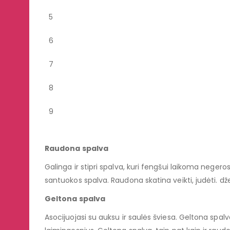
5
6
7
8
9
Raudona spalva
Galinga ir stipri spalva, kuri fengšui laikoma negeros
santuokos spalva. Raudona skatina veikti, judėti. dž
Geltona spalva
Asocijuojasi su auksu ir saulės šviesa. Geltona spal