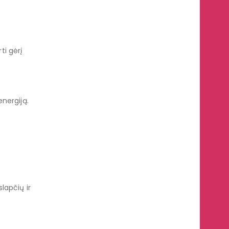
ti gėrį
nergiją.
lapčių ir