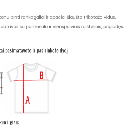
nu pinti rankogaliai ir apačia, šiaušto trikotažo vidus.
btuvas su pamušalu ir vienspalviais raišteliais, prigludęs.
gai pasimatavote ir pasirinkote dydį
uo ilgiau: