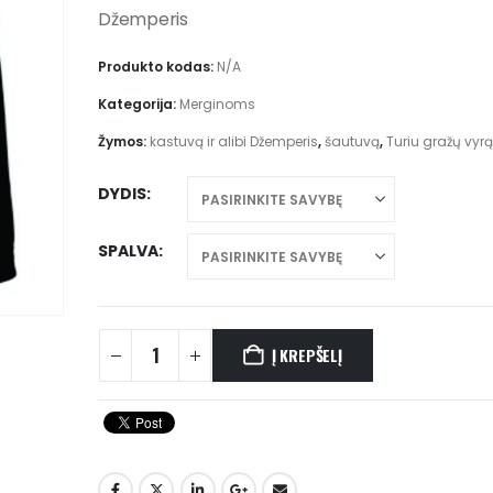
through
Džemperis
€28.00
Produkto kodas:
N/A
Kategorija:
Merginoms
Žymos:
kastuvą ir alibi Džemperis
,
šautuvą
,
Turiu gražų vyrą
DYDIS
SPALVA
Į KREPŠELĮ