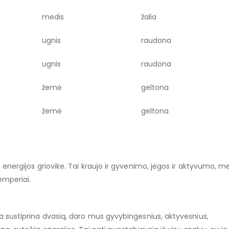
medis
žalia
ugnis
raudona
ugnis
raudona
žemė
geltona
žemė
geltona
 energijos griovike. Tai kraujo ir gyvenimo, jėgos ir aktyvumo, mei
emperiai.
va sustiprina dvasią, daro mus gyvybingesnius, aktyvesnius,