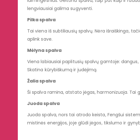
laimingesnius. Geltona spalva, taip pat kaip ir raudon
lengviausiai galima sugyventi.
Pilka spalva
Tai viena iš subtiliausių spalvų. Nėra išraiškinga, ta
aplink save.
Mėlyna spalva
Viena labiausiai paplitusių spalvų gamtoje: dangus,
Skatina kūrybiškumą ir judėjimą.
Žalia spalva
Ši spalva ramina, atstato jėgas, harmonizuoja. Tai 
Juoda spalva
Juoda spalva, nors tai atrodo keista, Fengšui siste
mistinės energijos, joje glūdi jėgos, tikslumo ir gyny