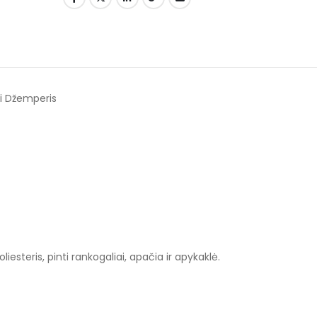
bi Džemperis
esteris, pinti rankogaliai, apačia ir apykaklė.