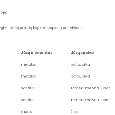
oje;
yginti uždėjus rudą kepimo popierių ant viršaus.
Jūsų elementas
Jūsų spalva
metalas
balta, pilka
metalas
balta, pilka
vanduo
tamsiai mėlyna, juoda
vanduo
tamsiai mėlyna, juoda
medis
žalia