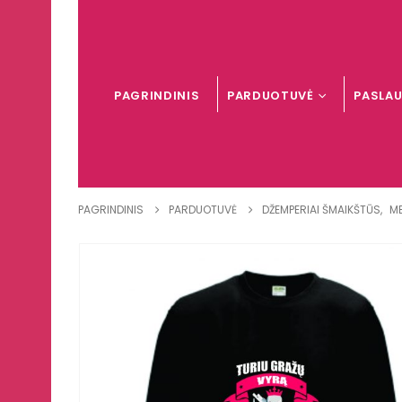
PAGRINDINIS
PARDUOTUVĖ
PASLA
PAGRINDINIS
PARDUOTUVĖ
DŽEMPERIAI ŠMAIKŠTŪS
,
M