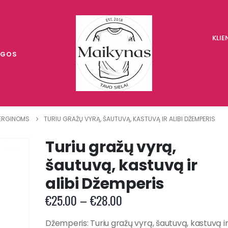
KLI
UGOS
ERGINOMS
TURIU GRAŽŲ VYRĄ, ŠAUTUVĄ, KASTUVĄ IR ALIBI DŽEMPERIS
Turiu gražų vyrą,
šautuvą, kastuvą ir
alibi Džemperis
Price
€
25.00
–
€
28.00
range:
€25.00
Džemperis: Turiu gražų vyrą, šautuvą, kastuvą ir 