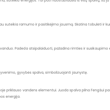
a, suteikia energijos. Tai pati nuostabiausia iš visų spalvų, su ja
čiau suteikia ramumo ir pasitikėjimo jausmą. Skatina tobulėti ir kur
 vanduo. Padeda atsipalaiduoti, pažadina rimties ir susikaupimo e
gyvenimo, gyvybės spalva, simbolizuojanti jaunystę.
moje priklauso vandens elementui. Juoda spalva pilna Fengšui pas
bos energija.