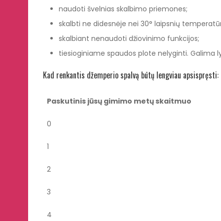
naudoti švelnias skalbimo priemones;
skalbti ne didesnėje nei 30° laipsnių temperatūr
skalbiant nenaudoti džiovinimo funkcijos;
tiesioginiame spaudos plote nelyginti. Galima l
Kad renkantis džemperio spalvą būtų lengviau apsispręsti:
Paskutinis jūsų gimimo metų skaitmuo
0
1
2
3
4