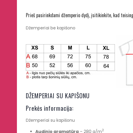
Prieš pasirinkdami džemperio dydį, įsitikinkite, kad teisin
Džemperiai be kapišono
DŽEMPERIAI SU KAPIŠONU
Prekės informacija:
Džemperiai su kapišonu
2
Audinio gramatūra
– 280 g/m