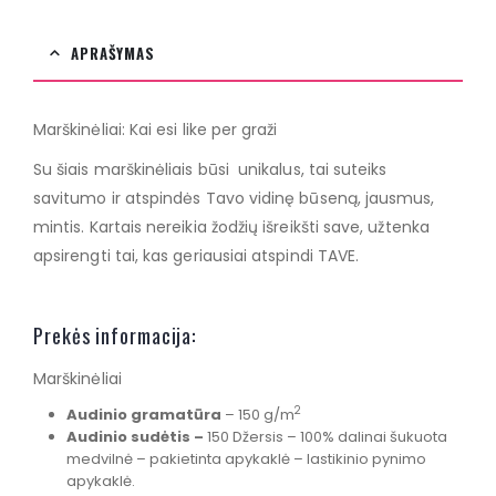
APRAŠYMAS
Marškinėliai: Kai esi like per graži
Su šiais marškinėliais būsi unikalus, tai suteiks
savitumo ir atspindės Tavo vidinę būseną, jausmus,
mintis. Kartais nereikia žodžių išreikšti save, užtenka
apsirengti tai, kas geriausiai atspindi TAVE.
Prekės informacija:
Marškinėliai
2
Audinio gramatūra
– 150 g/m
Audinio sudėtis –
150 Džersis – 100% dalinai šukuota
medvilnė – pakietinta apykaklė – lastikinio pynimo
apykaklė.