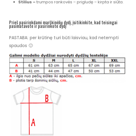
Stilius –
trumpos rankovės – prigludę – kirpta ir siūta.
Prieš pasirinkdami marškinėlių dydį, įsitikinkite, kad teisingai
pasimatavote ir pasirinkote dydį
PASTABA: per krūtinę turi būti laisviau, kad netempti
spaudos 🙂