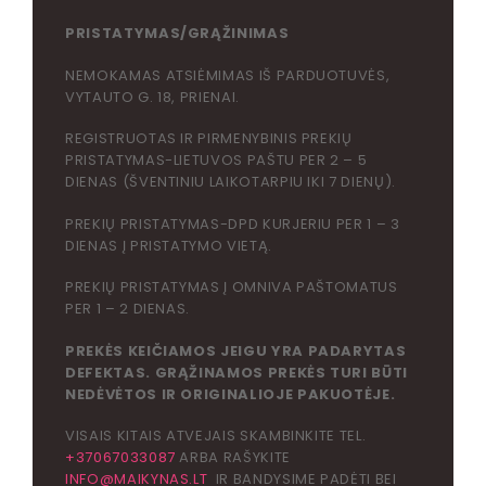
PRISTATYMAS/GRĄŽINIMAS
NEMOKAMAS ATSIĖMIMAS IŠ PARDUOTUVĖS,
VYTAUTO G. 18, PRIENAI.
REGISTRUOTAS IR PIRMENYBINIS PREKIŲ
PRISTATYMAS-LIETUVOS PAŠTU PER 2 – 5
DIENAS (ŠVENTINIU LAIKOTARPIU IKI 7 DIENŲ).
PREKIŲ PRISTATYMAS-DPD KURJERIU PER 1 – 3
DIENAS Į PRISTATYMO VIETĄ.
PREKIŲ PRISTATYMAS Į OMNIVA PAŠTOMATUS
PER 1 – 2 DIENAS.
PREKĖS KEIČIAMOS JEIGU YRA PADARYTAS
DEFEKTAS. GRĄŽINAMOS PREKĖS TURI BŪTI
NEDĖVĖTOS IR ORIGINALIOJE PAKUOTĖJE.
VISAIS KITAIS ATVEJAIS SKAMBINKITE TEL.
+37067033087
ARBA RAŠYKITE
INFO@MAIKYNAS.LT
IR BANDYSIME PADĖTI BEI