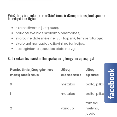
Priežiūros instrukcija marškinėliams ir džemperiams, kad spauda
laikytųsi kuo ilgiau:
skalbti išvertus į kitą pusę;
naudoti švelnias skalbimo priemones;
skalbti ne didesnėje nei 30° laipsnių temperatūroje;
skalbiant nenaudoti džiovinimo funkcijos;
tiesioginiame spaudos plote nelyginti.
Kad renkantis marškinėlių spalvą būtų lengviau apsispręsti:
Paskutinis jūsų gimimo
Jūsų
Jūsų
metų skaitmuo
elementas
spalva
0
metalas
balta, pilka
1
metalas
balta, pilka
tamsiai
2
vanduo
mėlyna,
juoda