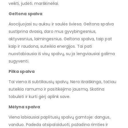
veikti, judėti. marškinėliai.
Geltona spalva
Asocijuojasi su auksu ir saulės šviesa. Geltona spalva
sustiprina dvasią, daro mus gyvybingesnius,
aktyvesnius, laimingesnius. Geltona spalva, taip pat
kaip ir raudona, suteikia energijos. Tai pati
nuostabiausia iš visų spalvų, su ja lengviausiai galima
sugyventi.
Pilka spalva
Tai viena iš subtiliausių spalvų. Nėra išraiškinga, tačiau
suteikia ramumo ir pasitikėjimo jausmą. Skatina
tobulėti ir kurti gėrį aplink save.
Mėlyna spalva
Viena labiausiai paplitusių spalvų gamtoje: dangus,
vanduo. Padeda atsipalaiduoti, pažadina rimties ir