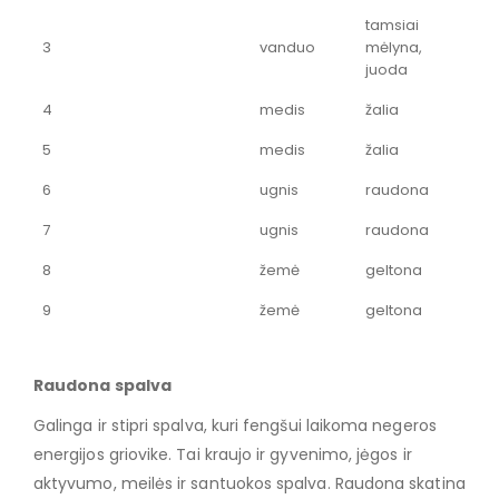
tamsiai
3
vanduo
mėlyna,
juoda
4
medis
žalia
5
medis
žalia
6
ugnis
raudona
7
ugnis
raudona
8
žemė
geltona
9
žemė
geltona
Raudona spalva
Galinga ir stipri spalva, kuri fengšui laikoma negeros
energijos griovike. Tai kraujo ir gyvenimo, jėgos ir
aktyvumo, meilės ir santuokos spalva. Raudona skatina