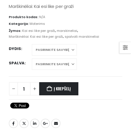
Marškinėliai: Kai esi like per graži
Produkto kodas:
N/A
Kategorija:
Moterims
Žymos:
Kai esi like per graži
,
marskineliai
,
Marškinėliai: Kai esi like per graži
,
spalvoti marskineliai
DYDIS
SPALVA
Į KREPŠELĮ