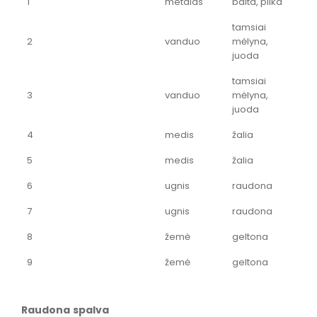
1
metalas
balta, pilka
tamsiai
2
vanduo
mėlyna,
juoda
tamsiai
3
vanduo
mėlyna,
juoda
4
medis
žalia
5
medis
žalia
6
ugnis
raudona
7
ugnis
raudona
8
žemė
geltona
9
žemė
geltona
Raudona spalva