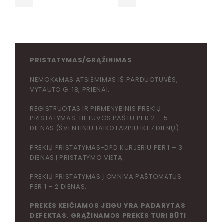
PRISTATYMAS/GRĄŽINIMAS
NEMOKAMAS ATSIĖMIMAS IŠ PARDUOTUVĖS,
VYTAUTO G. 18, PRIENAI.
REGISTRUOTAS IR PIRMENYBINIS PREKIŲ
PRISTATYMAS-LIETUVOS PAŠTU PER 2 – 5
DIENAS (ŠVENTINIU LAIKOTARPIU IKI 7 DIENŲ).
PREKIŲ PRISTATYMAS-DPD KURJERIU PER 1 – 3
DIENAS Į PRISTATYMO VIETĄ.
PREKIŲ PRISTATYMAS Į OMNIVA PAŠTOMATUS
PER 1 – 2 DIENAS.
PREKĖS KEIČIAMOS JEIGU YRA PADARYTAS
DEFEKTAS. GRĄŽINAMOS PREKĖS TURI BŪTI