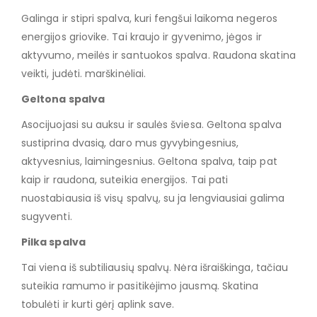
Galinga ir stipri spalva, kuri fengšui laikoma negeros
energijos griovike. Tai kraujo ir gyvenimo, jėgos ir
aktyvumo, meilės ir santuokos spalva. Raudona skatina
veikti, judėti. marškinėliai.
Geltona spalva
Asocijuojasi su auksu ir saulės šviesa. Geltona spalva
sustiprina dvasią, daro mus gyvybingesnius,
aktyvesnius, laimingesnius. Geltona spalva, taip pat
kaip ir raudona, suteikia energijos. Tai pati
nuostabiausia iš visų spalvų, su ja lengviausiai galima
sugyventi.
Pilka spalva
Tai viena iš subtiliausių spalvų. Nėra išraiškinga, tačiau
suteikia ramumo ir pasitikėjimo jausmą. Skatina
tobulėti ir kurti gėrį aplink save.