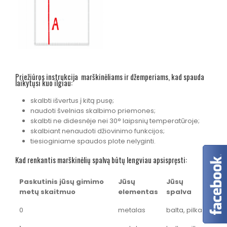
Priežiūros instrukcija marškinėliams ir džemperiams, kad spauda
laikytųsi kuo ilgiau:
skalbti išvertus į kitą pusę;
naudoti švelnias skalbimo priemones;
skalbti ne didesnėje nei 30° laipsnių temperatūroje;
skalbiant nenaudoti džiovinimo funkcijos;
tiesioginiame spaudos plote nelyginti.
Kad renkantis marškinėlių spalvą būtų lengviau apsispręsti:
Paskutinis jūsų gimimo
Jūsų
Jūsų
metų skaitmuo
elementas
spalva
0
metalas
balta, pilka