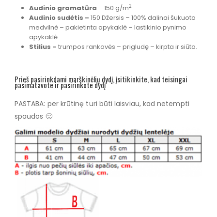
2
Audinio gramatūra
– 150 g/m
Audinio sudėtis –
150 Džersis – 100% dalinai šukuota
medvilnė – pakietinta apykaklė – lastikinio pynimo
apykaklė.
Stilius –
trumpos rankovės – prigludę – kirpta ir siūta.
Prieš pasirinkdami marškinėlių dydį, įsitikinkite, kad teisingai
pasimatavote ir pasirinkote dydį
PASTABA: per krūtinę turi būti laisviau, kad netempti
spaudos 🙂