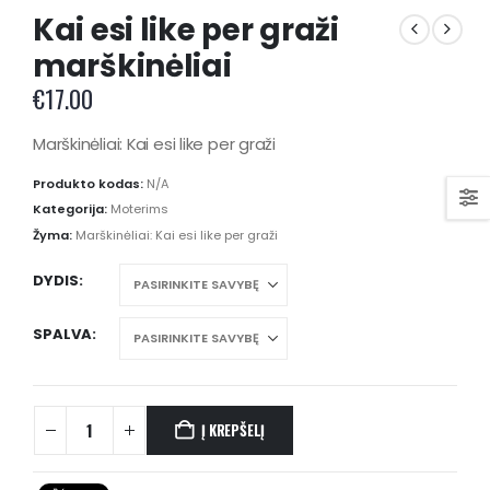
Kai esi like per graži
marškinėliai
€
17.00
Marškinėliai: Kai esi like per graži
Produkto kodas:
N/A
Kategorija:
Moterims
Žyma:
Marškinėliai: Kai esi like per graži
DYDIS
SPALVA
Į KREPŠELĮ