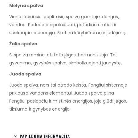
Mėlyna spalva
Viena labiausiai paplitusių spalvų gamtoje: dangus,
vanduo. Padeda atsipalaiduoti, pažadina rimties ir
susikaupimo energiją. Skatina kūrybiškumą ir judėjimą.
Žalia spalva
Ši spalva ramina, atstato jėgas, harmonizuoja. Tai
gyvenimo, gyvybės spalva, simbolizuojanti jaunystę.
Juoda spalva
Juoda spalva, nors tai atrodo keista, Fengšui sistemoje
priklauso vandens elementui. Juoda spalva pilna
Fengšui paslapčių ir mistinės energijos, joje glūdi jėgos,
tikslumo ir gynybos energija.
PAPILDOMA INFORMACIJA