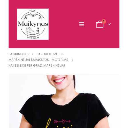
0
PAGRINDINIS
PARDUOTUVĖ
MARŠKINĖLIAI ŠMAIKŠTŪS
,
MOTERIMS
KAI ESI LIKE PER GRAŽI MARŠKINĖLIAI