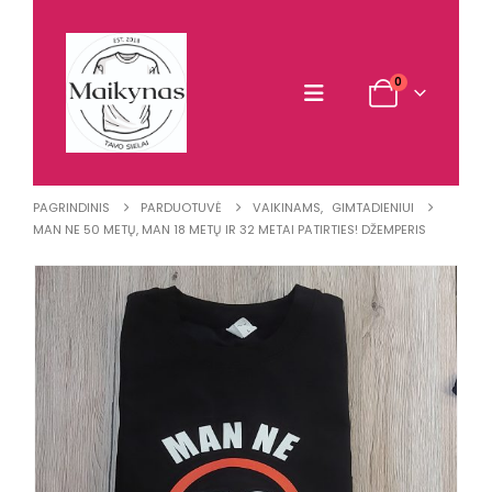
0
PAGRINDINIS
PARDUOTUVĖ
VAIKINAMS
,
GIMTADIENIUI
MAN NE 50 METŲ, MAN 18 METŲ IR 32 METAI PATIRTIES! DŽEMPERIS