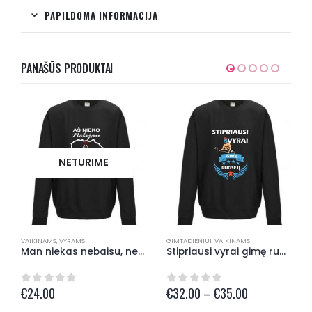
PAPILDOMA INFORMACIJA
PANAŠŪS PRODUKTAI
NETURIME
VAIKINAMS
,
VYRAMS
GIMTADIENIUI
,
VAIKINAMS
Man niekas nebaisu, nes lietuvis esu Džemperis
Stipriausi vyrai gimę rugsėjį Džemperis
Price
€
24.00
€
32.00
–
€
35.00
0
out of 5
0
out of 5
range: