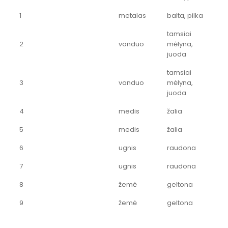
1
metalas
balta, pilka
tamsiai
2
vanduo
mėlyna,
juoda
tamsiai
3
vanduo
mėlyna,
juoda
4
medis
žalia
5
medis
žalia
6
ugnis
raudona
7
ugnis
raudona
8
žemė
geltona
9
žemė
geltona