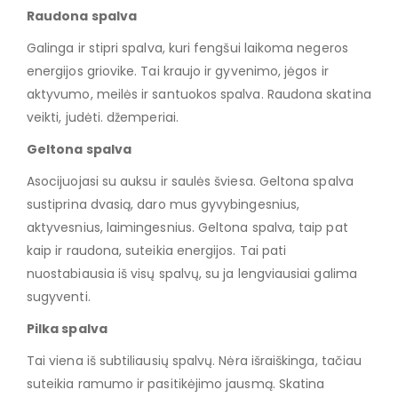
Raudona spalva
Galinga ir stipri spalva, kuri fengšui laikoma negeros
energijos griovike. Tai kraujo ir gyvenimo, jėgos ir
aktyvumo, meilės ir santuokos spalva. Raudona skatina
veikti, judėti. džemperiai.
Geltona spalva
Asocijuojasi su auksu ir saulės šviesa. Geltona spalva
sustiprina dvasią, daro mus gyvybingesnius,
aktyvesnius, laimingesnius. Geltona spalva, taip pat
kaip ir raudona, suteikia energijos. Tai pati
nuostabiausia iš visų spalvų, su ja lengviausiai galima
sugyventi.
Pilka spalva
Tai viena iš subtiliausių spalvų. Nėra išraiškinga, tačiau
suteikia ramumo ir pasitikėjimo jausmą. Skatina