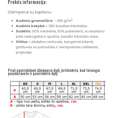
Prekės informacija:
Džemperiai su kapišonu
2
Audinio gramatūra
– 280 g/m
Audinio kokyb
ė –
280 šiauštas trikotažas.
Sudėtis:
50% medvilnė, 50% poliesteris, su elastanu
pinti rankogaliai ir apačia, šiaušto trikotažo vidus.
Stilius –
Įstatytos rankovės, kengūrinė kišenė,
gobtuvas su pamušalu ir vienspalviais raišteliais,
prigludęs.
Prieš pasirinkdami džemperio dydį, įsitikinkite, kad teisingai
pasimatavote ir pasirinkote dydį