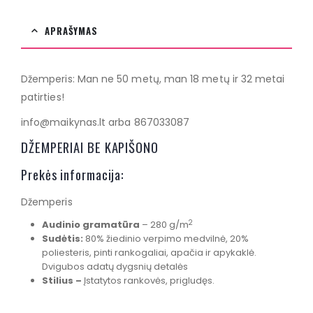
APRAŠYMAS
Džemperis: Man ne 50 metų, man 18 metų ir 32 metai
patirties!
info@maikynas.lt arba 867033087
DŽEMPERIAI BE KAPIŠONO
Prekės informacija:
Džemperis
2
Audinio gramatūra
– 280 g/m
Sudėtis:
80% žiedinio verpimo medvilnė, 20%
poliesteris, pinti rankogaliai, apačia ir apykaklė.
Dvigubos adatų dygsnių detalės
Stilius –
Įstatytos rankovės, prigludęs.