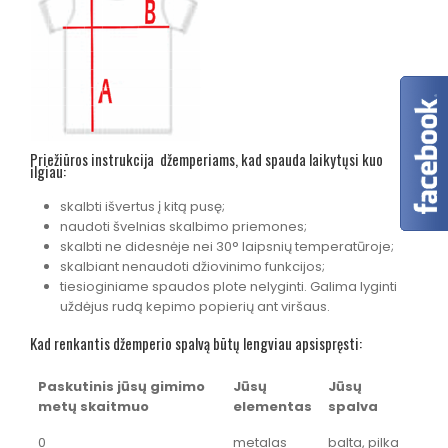
Priežiūros instrukcija džemperiams, kad spauda laikytųsi kuo
ilgiau:
skalbti išvertus į kitą pusę;
naudoti švelnias skalbimo priemones;
skalbti ne didesnėje nei 30° laipsnių temperatūroje;
skalbiant nenaudoti džiovinimo funkcijos;
tiesioginiame spaudos plote nelyginti. Galima lyginti
uždėjus rudą kepimo popierių ant viršaus.
Kad renkantis džemperio spalvą būtų lengviau apsispręsti:
Paskutinis jūsų gimimo
Jūsų
Jūsų
metų skaitmuo
elementas
spalva
0
metalas
balta, pilka