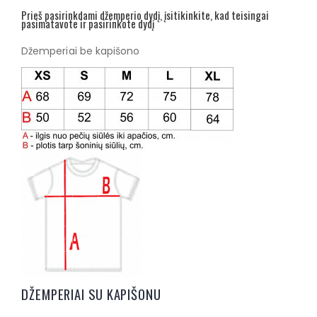
Prieš pasirinkdami džemperio dydį, įsitikinkite, kad teisingai
pasimatavote ir pasirinkote dydį
Džemperiai be kapišono
DŽEMPERIAI SU KAPIŠONU