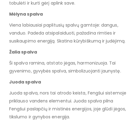
tobulėti ir kurti gėrį aplink save.
Mėlyna spalva
Viena labiausiai paplitusių spalvų gamtoje: dangus,
vanduo. Padeda atsipalaiduoti, pažadina rimties ir
susikaupimo energiją. Skatina kūrybiškumą ir judėjimą.
Žalia spalva
Ši spalva ramina, atstato jėgas, harmonizuoja. Tai
gyvenimo, gyvybės spalva, simbolizuojanti jaunystę.
Juoda spalva
Juoda spalva, nors tai atrodo keista, Fengšui sistemoje
priklauso vandens elementui. Juoda spalva pilna
Fengšui paslapčių ir mistinės energijos, joje glūdi jėgos,
tikslumo ir gynybos energija.