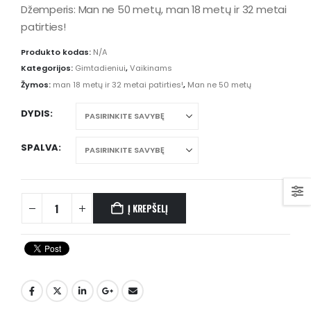
€31.00
Džemperis: Man ne 50 metų, man 18 metų ir 32 metai
through
patirties!
€34.00
Produkto kodas:
N/A
Kategorijos:
Gimtadieniui
,
Vaikinams
Žymos:
man 18 metų ir 32 metai patirties!
,
Man ne 50 metų
DYDIS
SPALVA
Į KREPŠELĮ