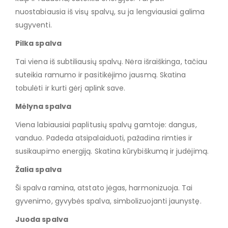
nuostabiausia iš visų spalvų, su ja lengviausiai galima
sugyventi.
Pilka spalva
Tai viena iš subtiliausių spalvų. Nėra išraiškinga, tačiau
suteikia ramumo ir pasitikėjimo jausmą. Skatina
tobulėti ir kurti gėrį aplink save.
Mėlyna spalva
Viena labiausiai paplitusių spalvų gamtoje: dangus,
vanduo. Padeda atsipalaiduoti, pažadina rimties ir
susikaupimo energiją. Skatina kūrybiškumą ir judėjimą.
Žalia spalva
Ši spalva ramina, atstato jėgas, harmonizuoja. Tai
gyvenimo, gyvybės spalva, simbolizuojanti jaunystę.
Juoda spalva