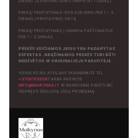
DIENAS (ŠVENTINIU LAIKOTARPIU IKI 7 DIENŲ).
PREKIŲ PRISTATYMAS-DPD KURJERIU PER 1 – 3
DIENAS Į PRISTATYMO VIETĄ.
PREKIŲ PRISTATYMAS Į OMNIVA PAŠTOMATUS
PER 1 – 2 DIENAS.
PREKĖS KEIČIAMOS JEIGU YRA PADARYTAS
DEFEKTAS. GRĄŽINAMOS PREKĖS TURI BŪTI
NEDĖVĖTOS IR ORIGINALIOJE PAKUOTĖJE.
VISAIS KITAIS ATVEJAIS SKAMBINKITE TEL.
+37067033087
ARBA RAŠYKITE
INFO@MAIKYNAS.LT
IR BANDYSIME PADĖTI BEI
IŠSPRĘSTI IŠKILUSIĄ JŪSŲ PROBLEMĄ.