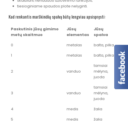
skalbiant nenaudoti džiovinimo funkcijos;
tiesioginiame spaudos plote nelyginti.
Kad renkantis marškinėlių spalvą būtų lengviau apsispręsti:
Paskutinis jūsų gimimo
Jūsų
Jūsų
metų skaitmuo
elementas
spalva
0
metalas
balta, pilka
1
metalas
balta, pilka
tamsiai
2
vanduo
mėlyna,
juoda
tamsiai
3
vanduo
mėlyna,
juoda
4
medis
žalia
5
medis
žalia