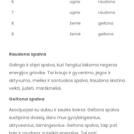
6
ugnis
raudona
7
ugnis
raudona
8
žemė
geltona
9
žemė
geltona
Raudona spalva
Galinga ir stipri spalva, kuri fengšui laikoma negeros
energijos griovike. Tai kraujo ir gyvenimo, jėgos ir
aktyvumo, meilės ir santuokos spalva. Raudona skatina
veikti, judėti. marškinėliai.
Geltona spalva
Asocijuojasi su auksu ir saulės šviesa. Geltona spalva
sustiprina dvasią, daro mus gyvybingesnius,
aktyvesnius, laimingesnius. Geltona spalva, taip pat
kaip ir raudona, suteikia energijos. Tai pati