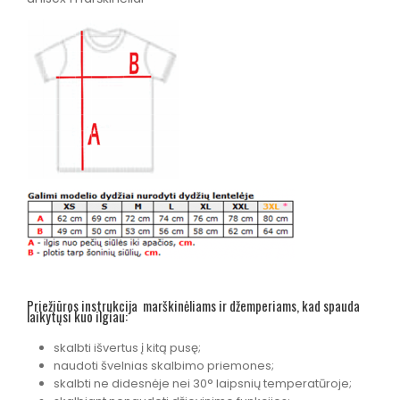
Priežiūros instrukcija marškinėliams ir džemperiams, kad spauda
laikytųsi kuo ilgiau:
skalbti išvertus į kitą pusę;
naudoti švelnias skalbimo priemones;
skalbti ne didesnėje nei 30° laipsnių temperatūroje;