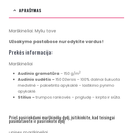
APRAŠYMAS
Marškinėliai: Myliu tave
Užsakymo pastabose nurodykite vardus!
Prekės informacija:
Marškinėliai
2
Audinio gramatūra
– 150 g/m
Audinio sudėtis –
150 Džersis – 100% dalinai šukuota
medvilnė – pakietinta apykaklė – lastikinio pynimo
apykaklė.
Stilius –
trumpos rankovės – prigludę – kirpta ir siūta.
Prieš pasirinkdami marškinėlių dydį, įsitikinkite, kad teisingai
pasimatavote ir pasirinkote dydį
unisex marškinėliai