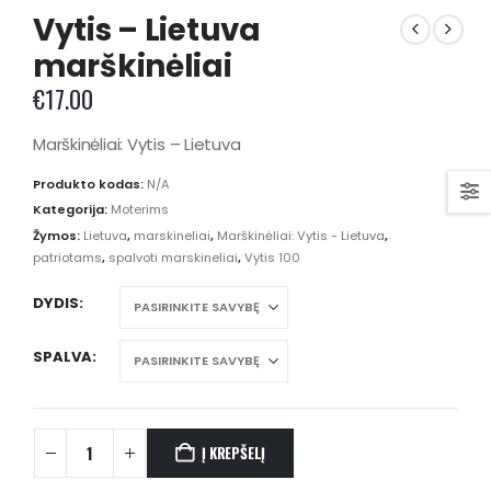
Vytis – Lietuva
marškinėliai
€
17.00
Marškinėliai: Vytis – Lietuva
Produkto kodas:
N/A
Kategorija:
Moterims
Žymos:
Lietuva
,
marskineliai
,
Marškinėliai: Vytis - Lietuva
,
patriotams
,
spalvoti marskineliai
,
Vytis 100
DYDIS
SPALVA
Į KREPŠELĮ