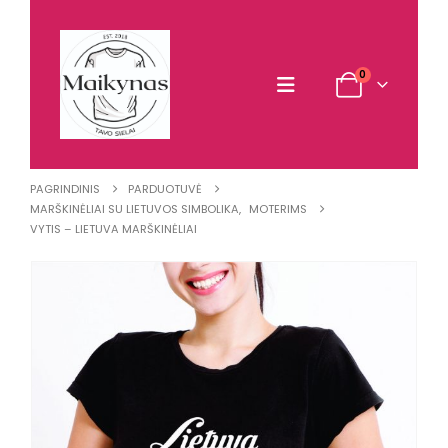
0
PAGRINDINIS
PARDUOTUVĖ
MARŠKINĖLIAI SU LIETUVOS SIMBOLIKA
,
MOTERIMS
VYTIS – LIETUVA MARŠKINĖLIAI