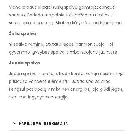
Viena labiausiai paplitusių spalvų gamtoje: dangus,
vanduo. Padeda atsipalaiduoti, pažadina rimties ir
susikaupimo energiją. Skatina kūrybiškumą ir judėjimą.
Žalia spalva
Ši spalva ramina, atstato jėgas, harmonizuoja. Tai
gyvenimo, gyvybės spalva, simbolizuojanti jaunystę.
Juoda spalva
Juoda spalva, nors tai atrodo keista, Fengšui sistemoje
priklauso vandens elementui. Juoda spalva pilna
Fengšui paslapčių ir mistinės energijos, joje glūdi jėgos,
tikslumo ir gynybos energija.
PAPILDOMA INFORMACIJA