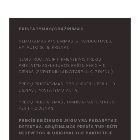
PRISTATYMAS/GRĄŽINIMAS
NEMOKAMAS ATSIĖMIMAS IŠ PARDUOTUVĖS,
VYTAUTO G. 18, PRIENAI.
REGISTRUOTAS IR PIRMENYBINIS PREKIŲ
PRISTATYMAS-LIETUVOS PAŠTU PER 2 – 5
DIENAS (ŠVENTINIU LAIKOTARPIU IKI 7 DIENŲ).
PREKIŲ PRISTATYMAS-DPD KURJERIU PER 1 – 3
DIENAS Į PRISTATYMO VIETĄ.
PREKIŲ PRISTATYMAS Į OMNIVA PAŠTOMATUS
PER 1 – 2 DIENAS.
PREKĖS KEIČIAMOS JEIGU YRA PADARYTAS
DEFEKTAS. GRĄŽINAMOS PREKĖS TURI BŪTI
NEDĖVĖTOS IR ORIGINALIOJE PAKUOTĖJE.