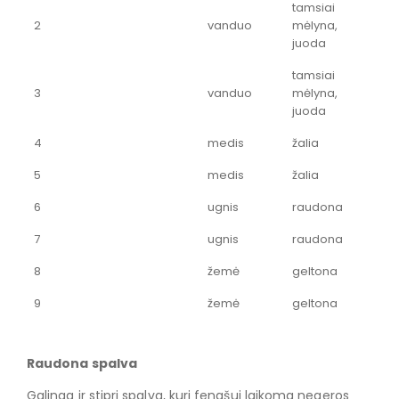
tamsiai
2
vanduo
mėlyna,
juoda
tamsiai
3
vanduo
mėlyna,
juoda
4
medis
žalia
5
medis
žalia
6
ugnis
raudona
7
ugnis
raudona
8
žemė
geltona
9
žemė
geltona
Raudona spalva
Galinga ir stipri spalva, kuri fengšui laikoma negeros