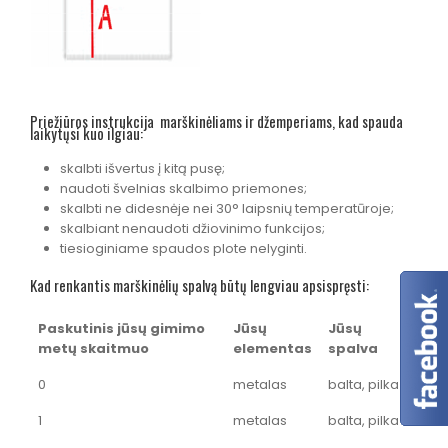
Priežiūros instrukcija marškinėliams ir džemperiams, kad spauda
laikytųsi kuo ilgiau:
skalbti išvertus į kitą pusę;
naudoti švelnias skalbimo priemones;
skalbti ne didesnėje nei 30° laipsnių temperatūroje;
skalbiant nenaudoti džiovinimo funkcijos;
tiesioginiame spaudos plote nelyginti.
Kad renkantis marškinėlių spalvą būtų lengviau apsispręsti:
Paskutinis jūsų gimimo
Jūsų
Jūsų
metų skaitmuo
elementas
spalva
0
metalas
balta, pilka
1
metalas
balta, pilka