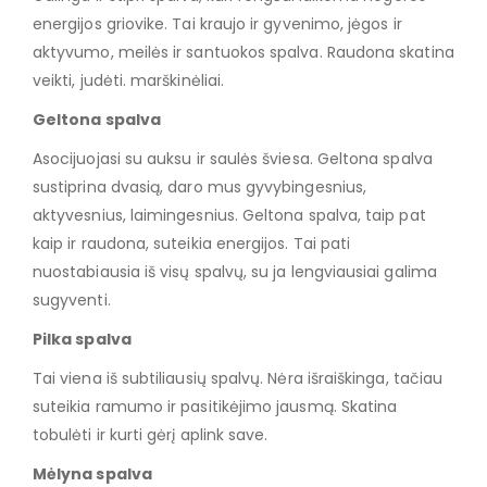
energijos griovike. Tai kraujo ir gyvenimo, jėgos ir
aktyvumo, meilės ir santuokos spalva. Raudona skatina
veikti, judėti. marškinėliai.
Geltona spalva
Asocijuojasi su auksu ir saulės šviesa. Geltona spalva
sustiprina dvasią, daro mus gyvybingesnius,
aktyvesnius, laimingesnius. Geltona spalva, taip pat
kaip ir raudona, suteikia energijos. Tai pati
nuostabiausia iš visų spalvų, su ja lengviausiai galima
sugyventi.
Pilka spalva
Tai viena iš subtiliausių spalvų. Nėra išraiškinga, tačiau
suteikia ramumo ir pasitikėjimo jausmą. Skatina
tobulėti ir kurti gėrį aplink save.
Mėlyna spalva