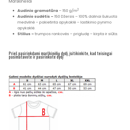
Marškinėliai
2
Audinio gramatūra
– 150 g/m
Audinio sudėtis –
150 Džersis – 100% dalinai šukuota
medvilnė – pakietinta apykaklė – lastikinio pynimo
apykaklė.
Stilius –
trumpos rankovės – prigludę – kirpta ir siūta.
Prieš pasirinkdami marškinėlių dydį, įsitikinkite, kad teisingai
pasimatavote ir pasirinkote dydį