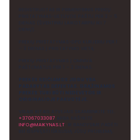
REGISTRUOTAS IR PIRMENYBINIS PREKIŲ
PRISTATYMAS-LIETUVOS PAŠTU PER 2 – 5
DIENAS (ŠVENTINIU LAIKOTARPIU IKI 7
DIENŲ).
PREKIŲ PRISTATYMAS-DPD KURJERIU PER 1
– 3 DIENAS Į PRISTATYMO VIETĄ.
PREKIŲ PRISTATYMAS Į OMNIVA
PAŠTOMATUS PER 1 – 2 DIENAS.
PREKĖS KEIČIAMOS JEIGU YRA
PADARYTAS DEFEKTAS. GRĄŽINAMOS
PREKĖS TURI BŪTI NEDĖVĖTOS IR
ORIGINALIOJE PAKUOTĖJE.
VISAIS KITAIS ATVEJAIS SKAMBINKITE TEL.
+37067033087
ARBA RAŠYKITE
INFO@MAIKYNAS.LT
IR BANDYSIME PADĖTI
BEI IŠSPRĘSTI IŠKILUSIĄ JŪSŲ PROBLEMĄ.