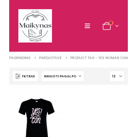
0
PAGRINDINIS
PARDUOTUVĖ
PRODUCT TAG -
YES WOMAN CAN
FILTRAS