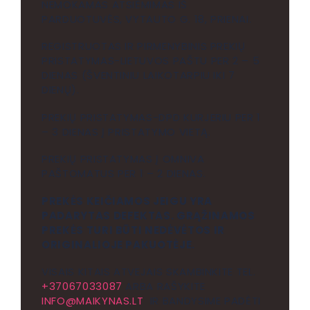
NEMOKAMAS ATSIĖMIMAS IŠ
PARDUOTUVĖS, VYTAUTO G. 18, PRIENAI.
REGISTRUOTAS IR PIRMENYBINIS PREKIŲ
PRISTATYMAS-LIETUVOS PAŠTU PER 2 – 5
DIENAS (ŠVENTINIU LAIKOTARPIU IKI 7
DIENŲ).
PREKIŲ PRISTATYMAS-DPD KURJERIU PER 1
– 3 DIENAS Į PRISTATYMO VIETĄ.
PREKIŲ PRISTATYMAS Į OMNIVA
PAŠTOMATUS PER 1 – 2 DIENAS.
PREKĖS KEIČIAMOS JEIGU YRA
PADARYTAS DEFEKTAS. GRĄŽINAMOS
PREKĖS TURI BŪTI NEDĖVĖTOS IR
ORIGINALIOJE PAKUOTĖJE.
VISAIS KITAIS ATVEJAIS SKAMBINKITE TEL.
+37067033087
ARBA RAŠYKITE
INFO@MAIKYNAS.LT
IR BANDYSIME PADĖTI