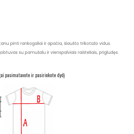
nu pinti rankogaliai ir apačia, šiaušto trikotažo vidus.
btuvas su pamušalu ir vienspalviais raišteliais, prigludęs.
gai pasimatavote ir pasirinkote dydį