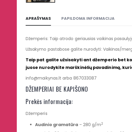
APRAŠYMAS
PAPILDOMA INFORMACIJA
Džemperis: Taip atrodo geriausias vaikinas pasaulyj
Užsakymo pastabose galite nurodyti: Vaikinas/
Taip pat galite užsisakyti ant džemperio bet k
juose nurodykite marškinėlių pavadinimą, kur
info@maikynas.lt arba 867033087
DŽEMPERIAI BE KAPIŠONO
Prekės informacija:
Džemperis
2
Audinio gramatūra
– 280 g/m