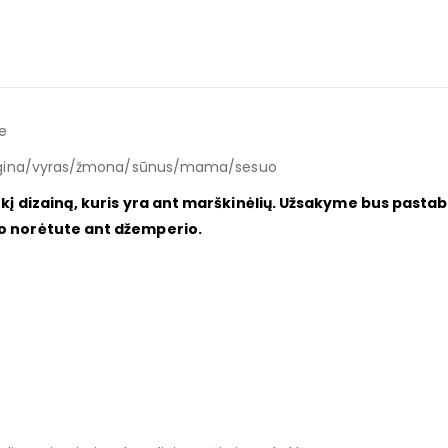
e
mergina/vyras/žmona/sūnus/mama/sesuo
okį dizainą, kuris yra ant marškinėlių. Užsakyme bus pastab
io norėtute ant džemperio.