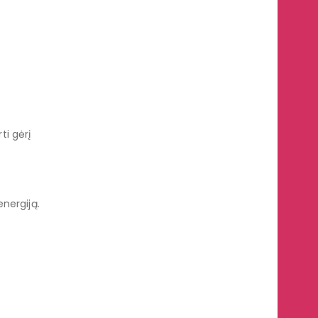
ti gėrį
nergiją.