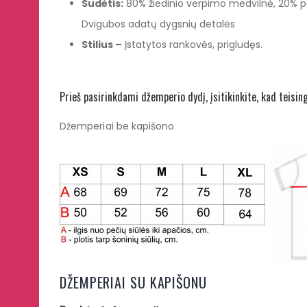
Sudėtis:
80% žiedinio verpimo medvilnė, 20% poli
Dvigubos adatų dygsnių detalės
Stilius –
Įstatytos rankovės, prigludęs.
Prieš pasirinkdami džemperio dydį, įsitikinkite, kad teisin
Džemperiai be kapišono
DŽEMPERIAI SU KAPIŠONU