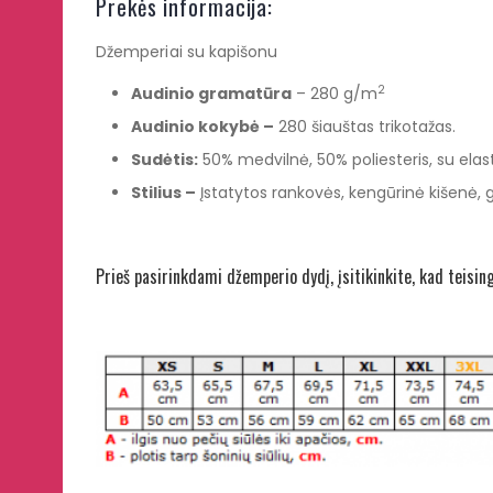
Prekės informacija:
Džemperiai su kapišonu
2
Audinio gramatūra
– 280 g/m
Audinio kokyb
ė –
280 šiauštas trikotažas.
Sudėtis:
50% medvilnė, 50% poliesteris, su elasta
Stilius –
Įstatytos rankovės, kengūrinė kišenė, go
Prieš pasirinkdami džemperio dydį, įsitikinkite, kad teisin