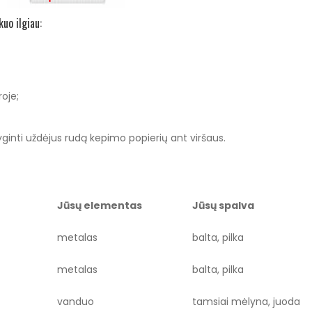
uo ilgiau:
oje;
yginti uždėjus rudą kepimo popierių ant viršaus.
Jūsų elementas
Jūsų spalva
metalas
balta, pilka
metalas
balta, pilka
vanduo
tamsiai mėlyna, juoda