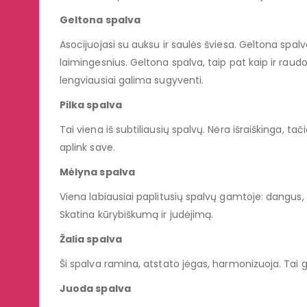
Geltona spalva
Asocijuojasi su auksu ir saulės šviesa. Geltona spal
laimingesnius. Geltona spalva, taip pat kaip ir raudon
lengviausiai galima sugyventi.
Pilka spalva
Tai viena iš subtiliausių spalvų. Nėra išraiškinga, ta
aplink save.
Mėlyna spalva
Viena labiausiai paplitusių spalvų gamtoje: dangus,
Skatina kūrybiškumą ir judėjimą.
Žalia spalva
Ši spalva ramina, atstato jėgas, harmonizuoja. Tai 
Juoda spalva