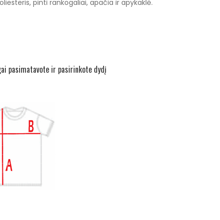
esteris, pinti rankogaliai, apačia ir apykaklė.
gai pasimatavote ir pasirinkote dydį