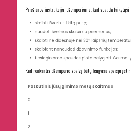
Priežiūros instrukcija džemperiams, kad spauda laikytųsi k
skalbti išvertus į kitą pusę;
naudoti švelnias skalbimo priemones;
skalbti ne didesnėje nei 30° laipsnių temperatūr
skalbiant nenaudoti džiovinimo funkcijos;
tiesioginiame spaudos plote nelyginti. Galima l
Kad renkantis džemperio spalvą būtų lengviau apsispręsti:
Paskutinis jūsų gimimo metų skaitmuo
0
1
2