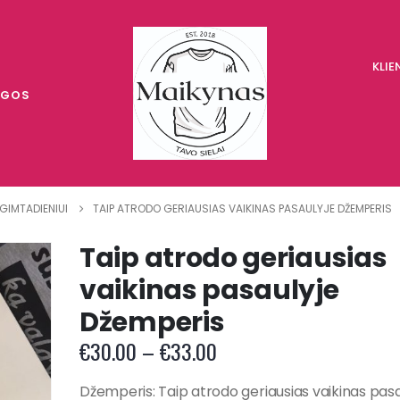
KLI
UGOS
GIMTADIENIUI
TAIP ATRODO GERIAUSIAS VAIKINAS PASAULYJE DŽEMPERIS
Taip atrodo geriausias
vaikinas pasaulyje
Džemperis
Price
€
30.00
–
€
33.00
range:
€30.00
Džemperis: Taip atrodo geriausias vaikinas pasa