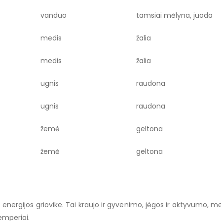
vanduo
tamsiai mėlyna, juoda
medis
žalia
medis
žalia
ugnis
raudona
ugnis
raudona
žemė
geltona
žemė
geltona
 energijos griovike. Tai kraujo ir gyvenimo, jėgos ir aktyvumo, mei
emperiai.