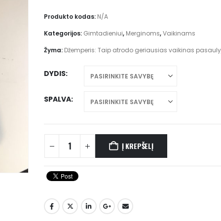
through
€33.00
Produkto kodas:
N/A
Kategorijos:
Gimtadieniui
,
Merginoms
,
Vaikinams
Žyma:
Džemperis: Taip atrodo geriausias vaikinas pasauly
DYDIS
SPALVA
Į KREPŠELĮ