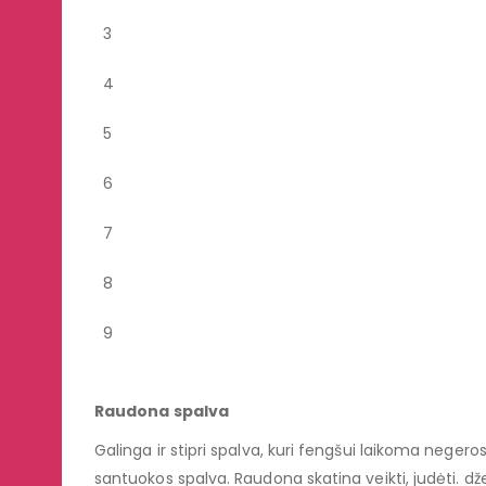
3
4
5
6
7
8
9
Raudona spalva
Galinga ir stipri spalva, kuri fengšui laikoma negeros
santuokos spalva. Raudona skatina veikti, judėti. dž