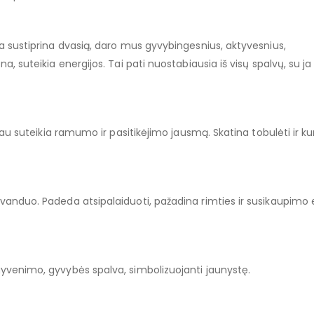
va sustiprina dvasią, daro mus gyvybingesnius, aktyvesnius,
a, suteikia energijos. Tai pati nuostabiausia iš visų spalvų, su ja
čiau suteikia ramumo ir pasitikėjimo jausmą. Skatina tobulėti ir kur
 vanduo. Padeda atsipalaiduoti, pažadina rimties ir susikaupimo e
gyvenimo, gyvybės spalva, simbolizuojanti jaunystę.