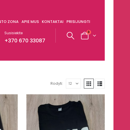
ENTO ZONA
APIE MUS
KONTAKTAI
PRISIJUNGTI
0
Susisiekite
+370 670 33087
Rodyti: