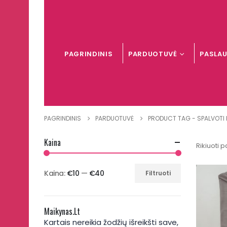
PAGRINDINIS
PARDUOTUVĖ
PASLA
PAGRINDINIS
PARDUOTUVĖ
PRODUCT TAG -
SPALVOTI 
Kaina
Rikiuoti p
Kaina:
€10
—
€40
Filtruoti
Min
Maks
kaina
kaina
Maikynas.lt
Kartais nereikia žodžių išreikšti save,