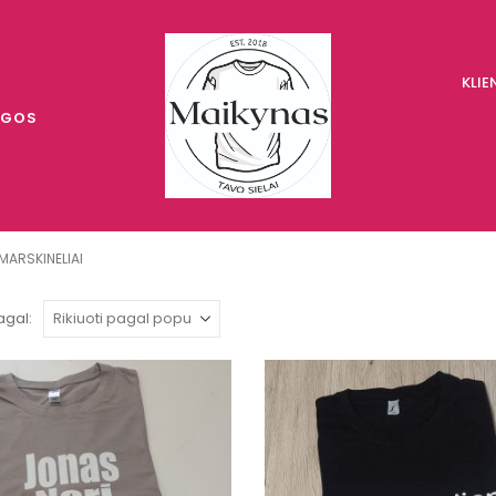
KLI
UGOS
MARSKINELIAI
agal: