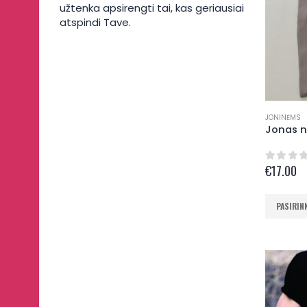
užtenka apsirengti tai, kas geriausiai
atspindi Tave.
JONINĖMS
€
17.00
0
out 
This
PASIRIN
product
has
multiple
variants.
The