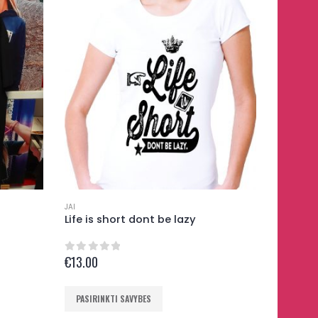
multiple
variants.
The
options
may
be
chosen
on
the
product
JAI
Life is short dont be lazy
page
€
13.00
0
out of 5
This
PASIRINKTI SAVYBES
product